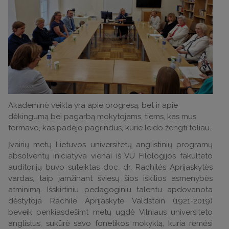
Akademinė veikla yra apie progresą, bet ir apie
dėkingumą bei pagarbą mokytojams, tiems, kas mus
formavo, kas padėjo pagrindus, kurie leido žengti toliau.
Įvairių metų Lietuvos universitetų anglistinių programų
absolventų iniciatyva vienai iš VU Filologijos fakulteto
auditorijų buvo suteiktas doc. dr. Rachilės Aprijaskytės
vardas, taip įamžinant šviesų šios iškilios asmenybės
atminimą. Išskirtiniu pedagoginiu talentu apdovanota
dėstytoja Rachilė Aprijaskytė Valdstein (1921-2019)
beveik penkiasdešimt metų ugdė Vilniaus universiteto
anglistus, sukūrė savo fonetikos mokyklą, kuria rėmėsi