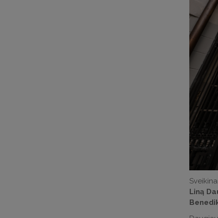
Sveikina
Liną Da
Benedik