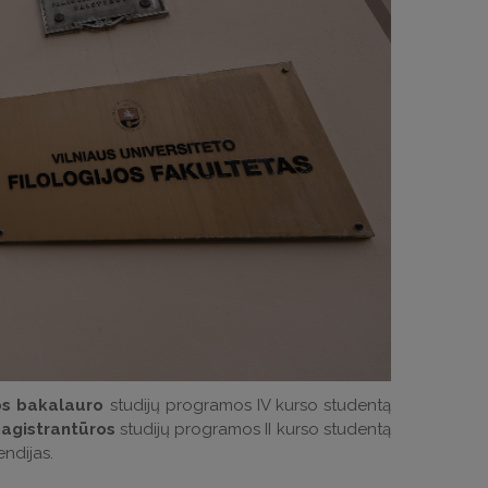
os
bakalauro
studijų programos IV kurso studentą
agistrantūros
studijų programos II kurso studentą
ndijas.