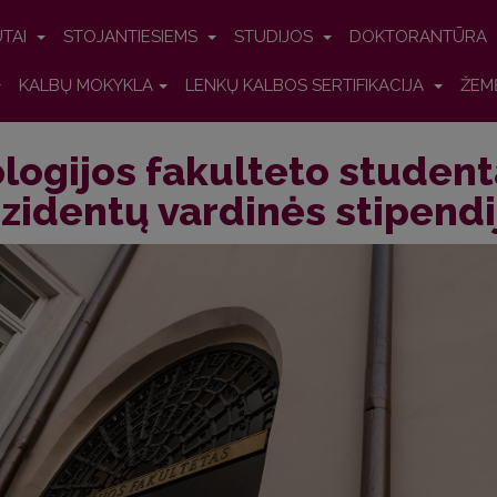
UTAI
STOJANTIESIEMS
STUDIJOS
DOKTORANTŪRA
KALBŲ MOKYKLA
LENKŲ KALBOS SERTIFIKACIJA
ŽEM
ologijos fakulteto studen
zidentų vardinės stipendi