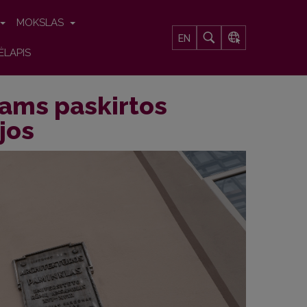
MOKSLAS
EN
ĖLAPIS
tams paskirtos
jos