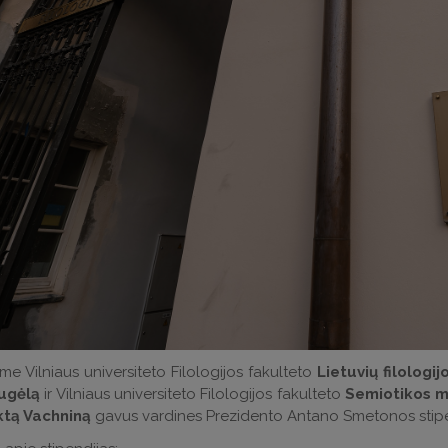
me Vilniaus universiteto Filologijos fakulteto
Lietuvių filologij
ugėlą
ir Vilniaus universiteto Filologijos fakulteto
Semiotikos m
tą Vachniną
gavus vardines P
rezidento Antano Smetonos stipe