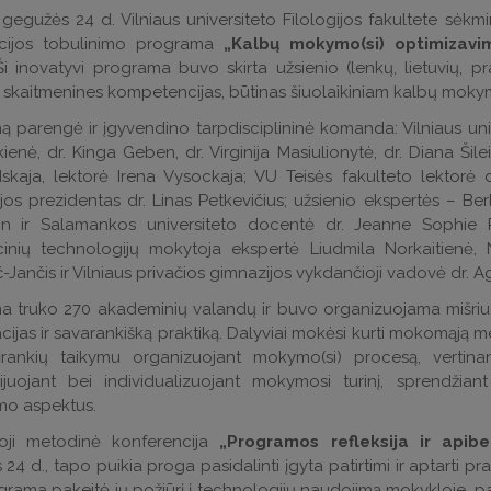
gegužės 24 d. Vilniaus universiteto Filologijos fakultete sėk
kacijos tobulinimo programa
„Kalbų mokymo(si) optimizavim
Ši inovatyvi programa buvo skirta užsienio (lenkų, lietuvių, 
i skaitmenines kompetencijas, būtinas šiuolaikiniam kalbų mokymu
 parengė ir įgyvendino tarpdisciplininė komanda: Vilniaus univer
ienė, dr. Kinga Geben, dr. Virginija Masiulionytė, dr. Diana Šilei
kaja, lektorė Irena Vysockaja; VU Teisės fakulteto lektorė d
jos prezidentas dr. Linas Petkevičius; užsienio ekspertės – Be
n ir Salamankos universiteto docentė dr. Jeanne Sophie R
cinių technologijų mokytoja ekspertė Liudmila Norkaitienė, 
č-Jančis ir Vilniaus privačios gimnazijos vykdančioji vadovė dr. A
a truko 270 akademinių valandų ir buvo organizuojama mišriuo
cijas ir savarankišką praktiką. Dalyviai mokėsi kurti mokomąją m
įrankių taikymu organizuojant mokymo(si) procesą, vertinant
ijuojant bei individualizuojant mokymosi turinį, sprendžiant
mo aspektus.
oji metodinė konferencija
„Programos refleksija ir apibe
24 d., tapo puikia proga pasidalinti įgyta patirtimi ir aptarti p
rama pakeitė jų požiūrį į technologijų naudojimą mokykloje, padėj