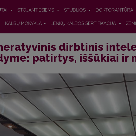
UTAI
STOJANTIESIEMS
STUDIJOS
DOKTORANTŪRA
KALBŲ MOKYKLA
LENKŲ KALBOS SERTIFIKACIJA
ŽEM
eratyvinis dirbtinis intel
yme: patirtys, iššūkiai ir