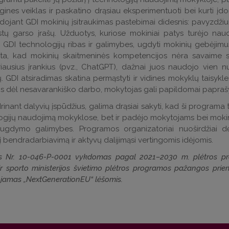
nes veiklas ir paskatino drąsiau eksperimentuoti bei kurti į
ojant GDI mokinių įsitraukimas pastebimai didesnis: pavyzdžiu
stų garso įrašų. Užduotys, kuriose mokiniai patys turėjo naud
 GDI technologijų ribas ir galimybes, ugdyti mokinių gebėjimus 
ta, kad mokinių skaitmeninės kompetencijos nėra savaime su
iausius įrankius (pvz., ChatGPT), dažnai juos naudojo vien nu
. GDI atsiradimas skatina permąstyti ir vidines mokyklų taisykle
s dėl nesavarankiško darbo, mokytojas gali papildomai papraš
inant dalyvių įspūdžius, galima drąsiai sakyti, kad ši programa t
gijų naudojimą mokyklose, bet ir padėjo mokytojams bei mokinia
s ugdymo galimybes. Programos organizatoriai nuoširdžiai d
į bendradarbiavimą ir aktyvų dalijimąsi vertingomis idėjomis.
as Nr. 10-046-P-0001 vykdomas pagal 2021–2030 m. plėtros pro
r sporto ministerijos švietimo plėtros programos pažangos prie
jamas „NextGenerationEU“ lėšomis.