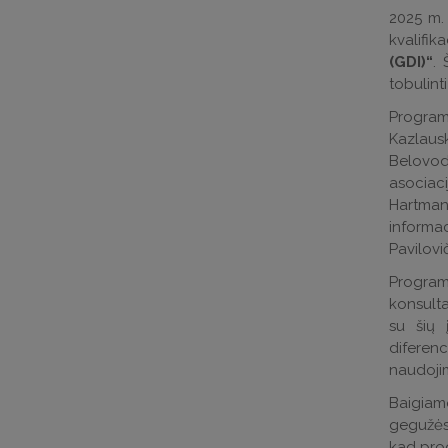
2025 m. 
kvalifi
(GDI)“
. 
tobulint
Programą
Kazlausk
Belovods
asociaci
Hartman
informa
Pavilovi
Program
konsulta
su šių 
diferenc
naudoji
Baigiam
gegužės 
kad prog