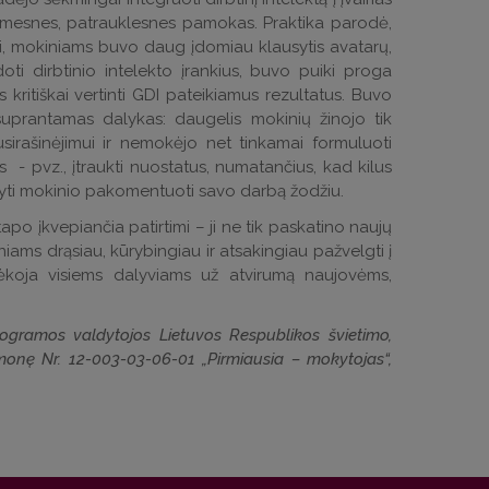
domesnes, patrauklesnes pamokas. Praktika parodė,
i, mokiniams buvo daug įdomiau klausytis avatarų,
oti dirbtinio intelekto įrankius, buvo puiki proga
kritiškai vertinti GDI pateikiamus rezultatus. Buvo
prantamas dalykas: daugelis mokinių žinojo tik
sirašinėjimui ir nemokėjo net tinkamai formuluoti
s - pvz., įtraukti nuostatus, numatančius, kad kilus
yti mokinio pakomentuoti savo darbą žodžiu.
apo įkvepiančia patirtimi – ji ne tik paskatino naujų
ms drąsiau, kūrybingiau ir atsakingiau pažvelgti į
ėkoja visiems dalyviams už atvirumą naujovėms,
gramos valdytojos Lietuvos Respublikos švietimo,
monę Nr. 12-003-03-06-01 „Pirmiausia – mokytojas“,