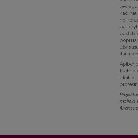
pedagogi
kad naud
nei įpra
parodyti
pastebė
populiar
užklausų
įtarimam
Apibendr
technolo
ateitie
profesin
Projekt
mokslo i
finansuo