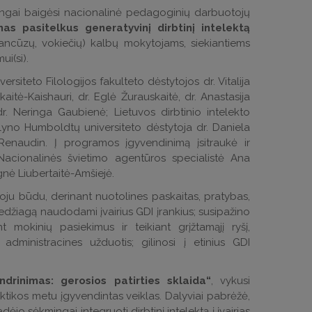
mingai baigėsi nacionalinė pedagoginių darbuotojų
as pasitelkus generatyvinį dirbtinį intelektą
prancūzų, vokiečių) kalbų mokytojams, siekiantiems
i(si).
siteto Filologijos fakulteto dėstytojos dr. Vitalija
kaitė-Kaishauri, dr. Eglė Žurauskaitė, dr. Anastasija
r. Neringa Gaubienė; Lietuvos dirbtinio intelekto
rlyno Humboldtų universiteto dėstytoja dr. Daniela
enaudin. Į programos įgyvendinimą įsitraukė ir
Nacionalinės švietimo agentūros specialistė Ana
gnė Liubertaitė-Amšiejė.
ju būdu, derinant nuotolines paskaitas, pratybas,
edžiagą naudodami įvairius GDI įrankius; susipažino
 mokinių pasiekimus ir teikiant grįžtamąjį ryšį,
 administracines užduotis; gilinosi į etinius GDI
ndrinimas: gerosios patirties sklaida“
, vykusi
raktikos metu įgyvendintas veiklas. Dalyviai pabrėžė,
o sėkmingai integruoti dirbtinį intelektą į įvairias