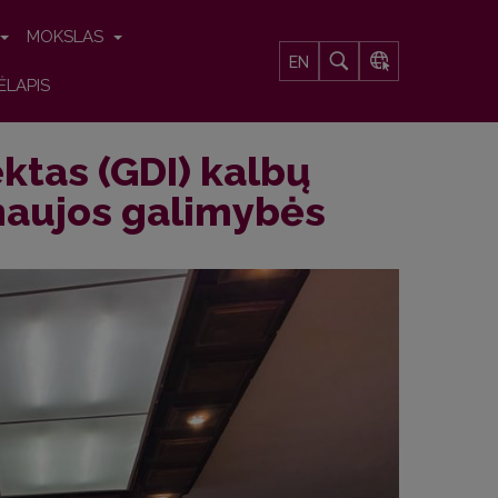
MOKSLAS
EN
ĖLAPIS
ektas (GDI) kalbų
 naujos galimybės