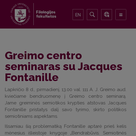
EN
Greimo centro
seminaras su Jacques
Fontanille
Lapkričio 8 d., pirmadienį, 13.00 val. 111 A. J. Greimo aud.
kviečiame bendruomenę į Greimo centro seminarą.
Jame greiminės semiotikos krypties atstovas Jacques
Fontanille pristatys dalį savo tyrimo, skirto politikos
semiotiniams aspektams.
Išsamiau šią problematiką Fontanille aptarė prieš kelis
mėnesius išleistoje knygoje „Bendrabūvis. Semiotinės