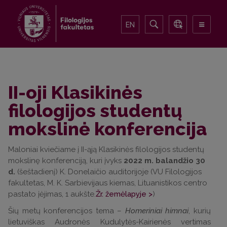
EN
II-oji Klasikinės
filologijos studentų
mokslinė konferencija
Maloniai kviečiame į II-ąją Klasikinės filologijos studentų
mokslinę konferenciją, kuri įvyks
2022 m. balandžio 30
d.
(šeštadienį) K. Donelaičio auditorijoje (VU Filologijos
fakultetas, M. K. Sarbievijaus kiemas, Lituanistikos centro
pastato įėjimas, 1 aukšte.
Žr. žemėlapyje >
)
Šių metų konferencijos tema –
Homeriniai himnai
, kurių
lietuviškas Audronės Kudulytės-Kairienės vertimas