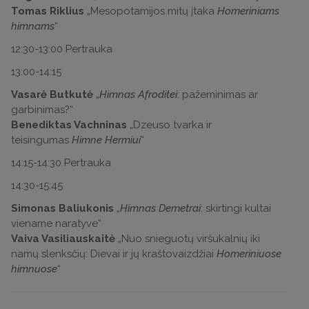
Tomas Riklius
„Mesopotamijos mitų įtaka
Homeriniams
himnams
“
12:30-13:00 Pertrauka
13:00-14:15
Vasarė Butkutė
„
Himnas Afroditei
: pažeminimas ar
garbinimas?“
Benediktas Vachninas
„Dzeuso tvarka ir
teisingumas
Himne Hermiui
“
14:15-14:30 Pertrauka
14:30-15:45
Simonas Baliukonis
„
Himnas Demetrai
: skirtingi kultai
viename naratyve“
Vaiva Vasiliauskaitė
„Nuo snieguotų viršukalnių iki
namų slenksčių: Dievai ir jų kraštovaizdžiai
Homeriniuose
himnuose
“