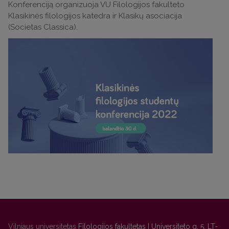
Konferenciją organizuoja VU Filologijos fakulteto
Klasikinės filologijos katedra ir Klasikų asociacija
(Societas Classica).
Vilniaus universitetas
Filologijos fakultetas | Universiteto g. 5, LT-