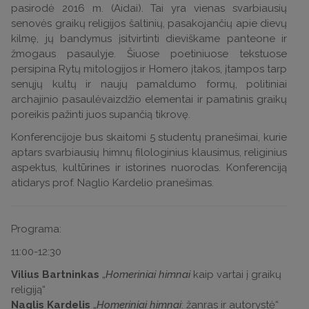
pasirodė 2016 m. (Aidai). Tai yra vienas svarbiausių
senovės graikų religijos šaltinių, pasakojančių apie dievų
kilmę, jų bandymus įsitvirtinti dieviškame panteone ir
žmogaus pasaulyje. Šiuose poetiniuose tekstuose
persipina Rytų mitologijos ir Homero įtakos, įtampos tarp
senųjų kultų ir naujų pamaldumo formų, politiniai
archajinio pasaulėvaizdžio elementai ir pamatinis graikų
poreikis pažinti juos supančią tikrovę.
Konferencijoje bus skaitomi 5 studentų pranešimai, kurie
aptars svarbiausių himnų filologinius klausimus, religinius
aspektus, kultūrines ir istorines nuorodas. Konferenciją
atidarys prof. Naglio Kardelio pranešimas.
Programa:
11:00-12:30
Vilius Bartninkas
„
Homeriniai himnai
kaip vartai į graikų
religiją“
Naglis Kardelis
„
Homeriniai himnai
: žanras ir autorystė“