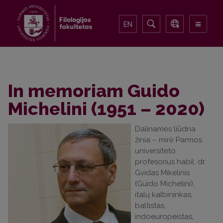
EN
In memoriam Guido
Michelini (1951 – 2020)
Dalinamės liūdna
žinia – mirė Parmos
universiteto
profesorius habil. dr.
Gvidas Mikelinis
(Guido Michelini),
italų kalbininkas,
baltistas,
indoeuropeistas,