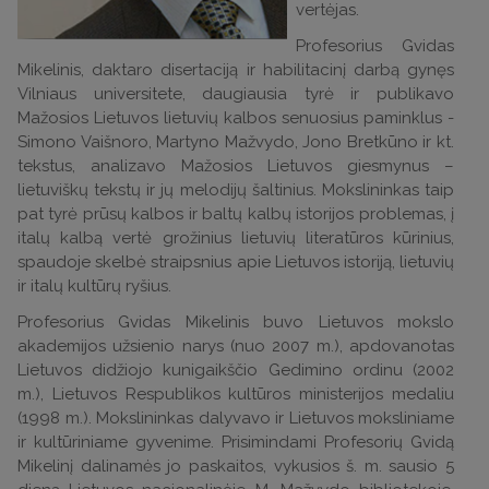
vertėjas.
Profesorius Gvidas
Mikelinis, daktaro disertaciją ir habilitacinį darbą gynęs
Vilniaus universitete, daugiausia tyrė ir publikavo
Mažosios Lietuvos lietuvių kalbos senuosius paminklus -
Simono Vaišnoro, Martyno Mažvydo, Jono Bretkūno ir kt.
tekstus, analizavo Mažosios Lietuvos giesmynus –
lietuviškų tekstų ir jų melodijų šaltinius. Mokslininkas taip
pat tyrė prūsų kalbos ir baltų kalbų istorijos problemas, į
italų kalbą vertė grožinius lietuvių literatūros kūrinius,
spaudoje skelbė straipsnius apie Lietuvos istoriją, lietuvių
ir italų kultūrų ryšius.
Profesorius Gvidas Mikelinis buvo Lietuvos mokslo
akademijos užsienio narys (nuo 2007 m.), apdovanotas
Lietuvos didžiojo kunigaikščio Gedimino ordinu (2002
m.), Lietuvos Respublikos kultūros ministerijos medaliu
(1998 m.). Mokslininkas dalyvavo ir Lietuvos moksliniame
ir kultūriniame gyvenime. Prisimindami Profesorių Gvidą
Mikelinį dalinamės jo paskaitos, vykusios š. m. sausio 5