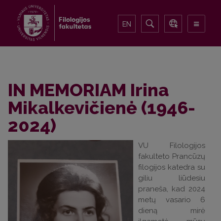
EN
IN MEMORIAM Irina
Mikalkevičienė (1946-
2024)
VU Filologijos
fakulteto Prancūzų
filogijos katedra su
giliu liūdesiu
praneša, kad 2024
metų vasario 6
dieną mirė