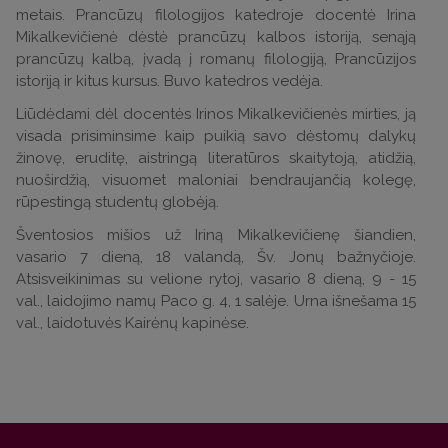
metais. Prancūzų filologijos katedroje docentė Irina
Mikalkevičienė dėstė prancūzų kalbos istoriją, senąją
prancūzų kalbą, įvadą į romanų filologiją, Prancūzijos
istoriją ir kitus kursus. Buvo katedros vedėja.
Liūdėdami dėl docentės Irinos Mikalkevičienės mirties, ją
visada prisiminsime kaip puikią savo dėstomų dalykų
žinovę, eruditę, aistringą literatūros skaitytoją, atidžią,
nuoširdžią, visuomet maloniai bendraujančią kolegę,
rūpestingą studentų globėją.
Šventosios mišios už Iriną Mikalkevičienę šiandien,
vasario 7 dieną, 18 valandą, Šv. Jonų bažnyčioje.
Atsisveikinimas su velione rytoj, vasario 8 dieną, 9 - 15
val., laidojimo namų Paco g. 4, 1 salėje. Urna išnešama 15
val., laidotuvės Kairėnų kapinėse.