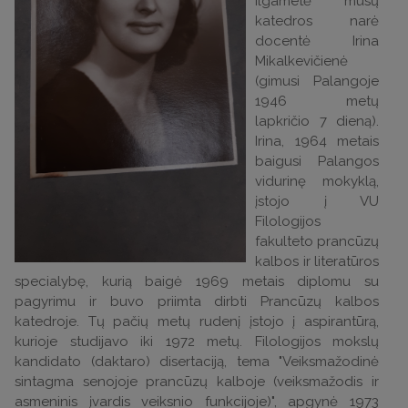
ilgametė mūsų
katedros narė
docentė Irina
Mikalkevičienė
(gimusi Palangoje
1946 metų
lapkričio 7 dieną).
Irina, 1964 metais
baigusi Palangos
vidurinę mokyklą,
įstojo į VU
Filologijos
fakulteto prancūzų
kalbos ir literatūros
specialybę, kurią baigė 1969 metais diplomu su
pagyrimu ir buvo priimta dirbti Prancūzų kalbos
katedroje. Tų pačių metų rudenį įstojo į aspirantūrą,
kurioje studijavo iki 1972 metų. Filologijos mokslų
kandidato (daktaro) disertaciją, tema "Veiksmažodinė
sintagma senojoje prancūzų kalboje (veiksmažodis ir
asmeninis įvardis veiksnio funkcijoje)", apgynė 1973