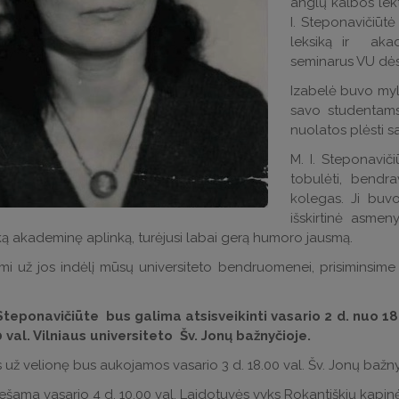
anglų kalbos lek
I. Steponavičiūt
leksiką ir akad
seminarus VU dės
Izabelė buvo mylim
savo studentams,
nuolatos plėsti sa
M. I. Steponavič
tobulėti, bendra
kolegas. Ji buvo 
išskirtinė asmeny
ą akademinę aplinką, turėjusi labai gerą humoro jausmą.
 už jos indėlį mūsų universiteto bendruomenei, prisiminsime ją
Steponavičiūte bus galima atsisveikinti vasario 2 d. nuo 18.00
0 val. Vilniaus universiteto Šv. Jonų bažnyčioje.
s už velionę bus aukojamos vasario 3 d. 18.00 val. Šv. Jonų bažny
ešama vasario 4 d. 10.00 val. Laidotuvės vyks Rokantiškių kapin