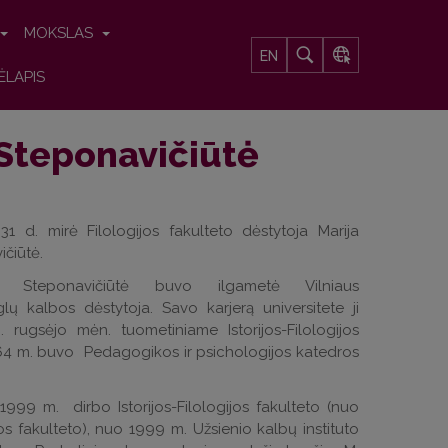
MOKSLAS
EN
ĖLAPIS
Steponavičiūtė
1 d. mirė Filologijos fakulteto dėstytoja Marija
čiūtė.
ė Steponavičiūtė buvo ilgametė Vilniaus
lų kalbos dėstytoja. Savo karjerą universitete ji
rugsėjo mėn. tuometiniame Istorijos-Filologijos
1964 m. buvo Pedagogikos ir psichologijos katedros
1999 m. dirbo Istorijos-Filologijos fakulteto (nuo
os fakulteto), nuo 1999 m. Užsienio kalbų instituto