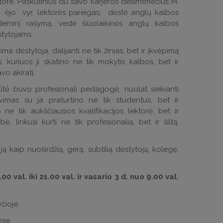
tore. Paskutinius du savo karjeros dešimtmečius M.
ė ėjo vyr. lektorės pareigas, dėstė anglų kalbos
eminį rašymą, vedė šiuolaikinės anglų kalbos
tytojams.
a dėstytoja, dalijanti ne tik žinias, bet ir įkvėpimą
 kuriuos ji skatino ne tik mokytis kalbos, bet ir
vo akiratį.
iūtė buvo profesionali pedagogė, nuolat siekianti
vimas su ja praturtino ne tik studentus, bet ir
ne tik aukščiausios kvalifikacijos lektorė, bet ir
bė, linkusi kurti ne tik profesionalią, bet ir šiltą,
 kaip nuoširdžią, gerą, subtilią dėstytoją, kolegę,
 val. iki 21.00 val. ir vasario 3 d. nuo 9.00 val.
čioje.
ėse.