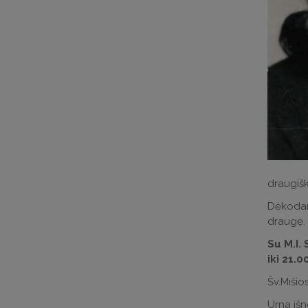
draugišk
Dėkodami
draugę.
Su M.I. 
iki 21.0
Šv.Mišio
Urna išn