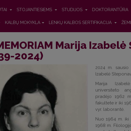
UTAI
STOJANTIESIEMS
STUDIJOS
DOKTORANTŪRA
KALBŲ MOKYKLA
LENKŲ KALBOS SERTIFIKACIJA
ŽEM
MEMORIAM Marija Izabelė 
39-2024)
2024 m. sausio 3
Izabelė Steponavi
Marija Izabel
universiteto ang
pradėjo 1962 m. 
fakultete ir iki 
vyr. laborantė.
Nuo 1964 m. iki 
1968 m. Filologij