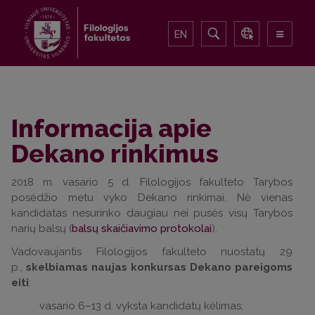
EN
Informacija apie
Dekano rinkimus
2018 m. vasario 5 d. Filologijos fakulteto Tarybos
posėdžio metu vyko Dekano rinkimai. Nė vienas
kandidatas nesurinko daugiau nei pusės visų Tarybos
narių balsų (
balsų skaičiavimo protokolai
).
Vadovaujantis Filologijos fakulteto nuostatų 29
p.,
skelbiamas naujas konkursas Dekano pareigoms
eiti
:
vasario 6–13 d. vyksta kandidatų kėlimas;