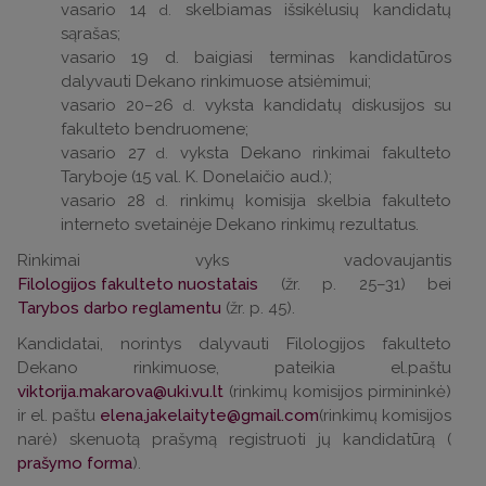
vasario 14
skelbiamas išsikėlusių kandidatų
d.
sąrašas;
vasario 19 d. baigiasi terminas kandidatūros
dalyvauti Dekano rinkimuose atsiėmimui;
vasario 20–26
vyksta kandidatų diskusijos su
d.
fakulteto bendruomene;
vasario 27
vyksta Dekano rinkimai fakulteto
d.
Taryboje (15 val. K. Donelaičio aud.);
vasario 28
rinkimų komisija skelbia fakulteto
d.
interneto svetainėje Dekano rinkimų rezultatus.
Rinkimai vyks vadovaujantis
Filologijos fakulteto nuostatais
(žr. p. 25–31) bei
Tarybos darbo reglamentu
(žr. p. 45).
Kandidatai, norintys dalyvauti Filologijos fakulteto
Dekano rinkimuose, pateikia el.paštu
viktorija.makarova@uki.vu.lt
(rinkimų komisijos pirmininkė)
ir el. paštu
elena.jakelaityte@gmail.com
(rinkimų komisijos
narė) skenuotą prašymą registruoti jų kandidatūrą (
prašymo forma
).