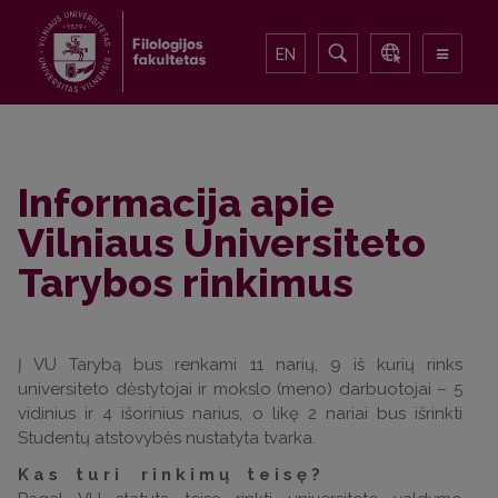
EN
Informacija apie
Vilniaus Universiteto
Tarybos rinkimus
Į VU Tarybą bus renkami 11 narių, 9 iš kurių rinks
universiteto dėstytojai ir mokslo (meno) darbuotojai – 5
vidinius ir 4 išorinius narius, o likę 2 nariai bus išrinkti
Studentų atstovybės nustatyta tvarka.
K a s t u r i r i n k i m ų t e i s ę ?