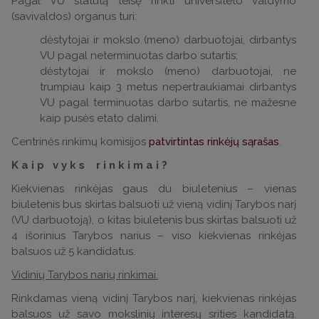
Pagal VU statutą teisę rinkti universiteto valdymo
(savivaldos) organus turi:
dėstytojai ir mokslo (meno) darbuotojai, dirbantys
VU pagal neterminuotas darbo sutartis;
dėstytojai ir mokslo (meno) darbuotojai, ne
trumpiau kaip 3 metus nepertraukiamai dirbantys
VU pagal terminuotas darbo sutartis, ne mažesne
kaip pusės etato dalimi.
Centrinės rinkimų komisijos
patvirtintas rinkėjų sąrašas
.
K a i p v y k s r i n k i m a i ?
Kiekvienas rinkėjas gaus du biuletenius – vienas
biuletenis bus skirtas balsuoti už vieną vidinį Tarybos narį
(VU darbuotoją), o kitas biuletenis bus skirtas balsuoti už
4 išorinius Tarybos narius – viso kiekvienas rinkėjas
balsuos už 5 kandidatus.
Vidinių Tarybos narių rinkimai.
Rinkdamas vieną vidinį Tarybos narį, kiekvienas rinkėjas
balsuos už savo mokslinių interesų srities kandidatą.