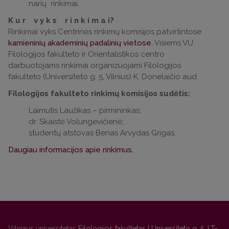
narių rinkimai.
K u r v y k s r i n k i m a i?
Rinkimai vyks Centrinės rinkimų komisijos patvirtintose
kamieninių akademinių padalinių vietose.
Visiems VU
Filologijos fakulteto ir Orientalistikos centro
darbuotojams rinkimai organizuojami Filologijos
fakulteto (Universiteto g. 5, Vilnius) K. Donelaičio aud.
Filologijos fakulteto rinkimų komisijos sudėtis:
Laimutis Laužikas – pirmininkas;
dr. Skaistė Volungevičienė;
studentų atstovas Benas Arvydas Grigas.
Daugiau informacijos apie rinkimus.
Vilniaus universitetas
Filologijos fakultetas | Universiteto g. 5, LT-