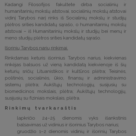
Kadangi Filosofijos fakultete dirba socialinių ir
humanitarinių mokslų atstovai, socialinių mokslų atstovai
vidinį Tarybos narį rinks iš Socialinių mokslų ir studijų
plėtros srities kandidatų sąrašo, o humanitarinių mokslų
atstovai – iš Humanitarinių mokslų ir studijų bei menų ir
meno studijų plėtros srities kandidatų sąrašo.
Išorinių Tarybos narių rinkimai.
Rinkdamas keturis išorinius Tarybos narius, kiekvienas
rinkėjas balsuos už vieną kandidatą kiekvienoje iš šių
keturių sričių: Lituanistikos ir kultūros plėtra; Teisinės,
politinės, socialinės, ūkio, finansų ir administravimo
sistemų plėtra; Aukštųjų technologijų, susijusių su
biomedicinos mokslais, plėtra; Aukštųjų technologijų,
susijusių su fiziniais mokslais, plėtra.
R i n k i m ų t v a r k a r a š t i s
lapkričio 24–25 dienomis vyks išankstinis
balsavimas už vidinius ir išorinius Tarybos narius;
gruodžio 1–2 dienomis vidinių ir išorinių Tarybos