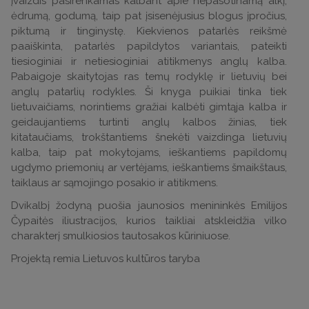
įvaizdis pasirenkamas kalbant apie nepasotinamą alkį,
ėdrumą, godumą, taip pat įsisenėjusius blogus įpročius,
piktumą ir tinginystę. Kiekvienos patarlės reikšmė
paaiškinta, patarlės papildytos variantais, pateikti
tiesioginiai ir netiesioginiai atitikmenys anglų kalba.
Pabaigoje skaitytojas ras temų rodyklę ir lietuvių bei
anglų patarlių rodykles. Ši knyga puikiai tinka tiek
lietuvaičiams, norintiems gražiai kalbėti gimtąja kalba ir
geidaujantiems turtinti anglų kalbos žinias, tiek
kitataučiams, trokštantiems šnekėti vaizdinga lietuvių
kalba, taip pat mokytojams, ieškantiems papildomų
ugdymo priemonių ar vertėjams, ieškantiems šmaikštaus,
taiklaus ar sąmojingo posakio ir atitikmens.
Dvikalbį žodyną puošia jaunosios menininkės Emilijos
Čypaitės iliustracijos, kurios taikliai atskleidžia vilko
charakterį smulkiosios tautosakos kūriniuose.
Projektą remia Lietuvos kultūros taryba