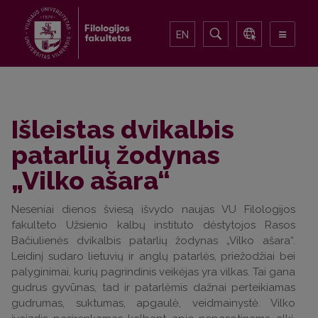
EN
Išleistas dvikalbis
patarlių žodynas
„Vilko ašara“
Neseniai dienos šviesą išvydo naujas VU Filologijos
fakulteto Užsienio kalbų instituto dėstytojos Rasos
Bačiulienės dvikalbis patarlių žodynas „Vilko ašara“.
Leidinį sudaro lietuvių ir anglų patarlės, priežodžiai bei
palyginimai, kurių pagrindinis veikėjas yra vilkas. Tai gana
gudrus gyvūnas, tad ir patarlėmis dažnai perteikiamas
gudrumas, suktumas, apgaulė, veidmainystė. Vilko