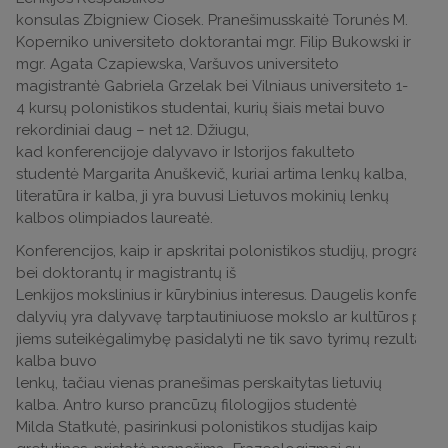
konsulas Zbigniew Ciosek. Pranešimusskaitė Torunės M.
Koperniko universiteto doktorantai mgr. Filip Bukowski ir
mgr. Agata Czapiewska, Varšuvos universiteto
magistrantė Gabriela Grzelak bei Vilniaus universiteto 1-
4 kursų polonistikos studentai, kurių šiais metai buvo
rekordiniai daug – net 12. Džiugu,
kad konferencijoje dalyvavo ir Istorijos fakulteto
studentė Margarita Anuškevič, kuriai artima lenkų kalba,
literatūra ir kalba, ji yra buvusi Lietuvos mokinių lenkų
kalbos olimpiados laureatė.
Konferencijos, kaip ir apskritai polonistikos studijų, program
bei doktorantų ir magistrantų iš
Lenkijos mokslinius ir kūrybinius interesus. Daugelis konferenc
dalyvių yra dalyvavę tarptautiniuose mokslo ar kultūros proj
jiems suteikėgalimybę pasidalyti ne tik savo tyrimų rezultatai
kalba buvo
lenkų, tačiau vienas pranešimas perskaitytas lietuvių
kalba. Antro kurso prancūzų filologijos studentė
Milda Statkutė, pasirinkusi polonistikos studijas kaip