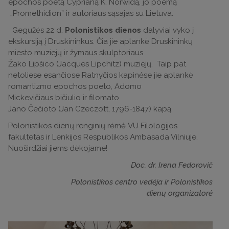
epochos poetą Cyprianą K. Norwidą, jo poemą
„Promethidion” ir autoriaus sąsajas su Lietuva.
Gegužės 22 d.
Polonistikos dienos
dalyviai vyko į
ekskursiją į Druskininkus. Čia jie aplankė Druskininkų
miesto muziejų ir žymaus skulptoriaus
Žako Lipšico (Jacques Lipchitz) muziejų. Taip pat
netoliese esančiose Ratnyčios kapinėse jie aplankė
romantizmo epochos poeto, Adomo
Mickevičiaus bičiulio ir filomato
Jano Čečioto (Jan Czeczott, 1796-1847) kapą.
Polonistikos dienų renginių rėmė VU Filologijos
fakultetas ir Lenkijos Respublikos Ambasada Vilniuje.
Nuoširdžiai jiems dėkojame!
Doc. dr. Irena Fedorovič
Polonistikos centro vedėja ir Polonistikos
dienų organizatorė