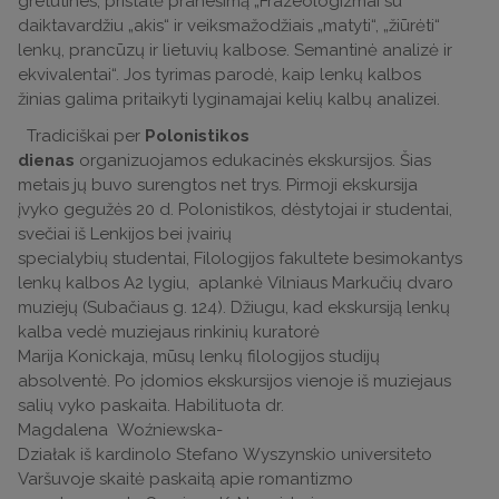
gretutines, pristatė pranešimą „Frazeologizmai su
daiktavardžiu „akis“ ir veiksmažodžiais „matyti“, „žiūrėti“
lenkų, prancūzų ir lietuvių kalbose. Semantinė analizė ir
ekvivalentai“. Jos tyrimas parodė, kaip lenkų kalbos
žinias galima pritaikyti lyginamajai kelių kalbų analizei.
Tradiciškai per
Polonistikos
dienas
organizuojamos edukacinės ekskursijos. Šias
metais jų buvo surengtos net trys. Pirmoji ekskursija
įvyko gegužės 20 d. Polonistikos, dėstytojai ir studentai,
svečiai iš Lenkijos bei įvairių
specialybių studentai, Filologijos fakultete besimokantys
lenkų kalbos A2 lygiu, aplankė Vilniaus Markučių dvaro
muziejų (Subačiaus g. 124). Džiugu, kad ekskursiją lenkų
kalba vedė muziejaus rinkinių kuratorė
Marija Konickaja, mūsų lenkų filologijos studijų
absolventė. Po įdomios ekskursijos vienoje iš muziejaus
salių vyko paskaita. Habilituota dr.
Magdalena Woźniewska-
Działak iš kardinolo Stefano Wyszynskio universiteto
Varšuvoje skaitė paskaitą apie romantizmo