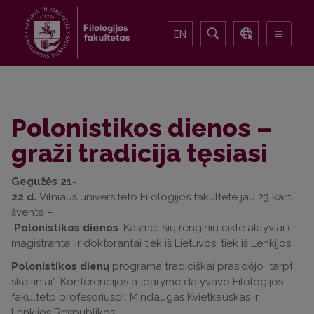
EN
Polonistikos dienos –
graži tradicija tęsiasi
Gegužės 21-
22 d.
Vilniaus universiteto Filologijos fakultete jau 23 kartą įv
šventė –
Polonistikos dienos
. Kasmet šių renginių cikle aktyviai daly
magistrantai ir doktorantai tiek iš Lietuvos, tiek iš Lenkijos.
Polonistikos dienų
programa tradiciškai prasidėjo tarptautin
skaitiniai“. Konferencijos atidaryme dalyvavo Filologijos
fakulteto profesoriusdr. Mindaugas Kvietkauskas ir
Lenkijos Respublikos