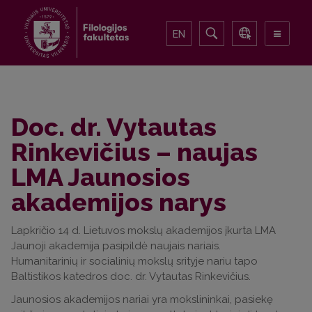
EN
Doc. dr. Vytautas
Rinkevičius – naujas
LMA Jaunosios
akademijos narys
Lapkričio 14 d. Lietuvos mokslų akademijos įkurta LMA
Jaunoji akademija pasipildė naujais nariais.
Humanitarinių ir socialinių mokslų srityje nariu tapo
Baltistikos katedros doc. dr. Vytautas Rinkevičius.
Jaunosios akademijos nariai yra mokslininkai, pasiekę