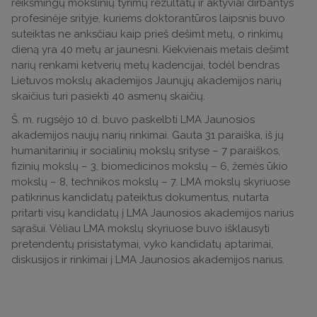
reikšmingų mokslinių tyrimų rezultatų ir aktyviai dirbantys
profesinėje srityje, kuriems doktorantūros laipsnis buvo
suteiktas ne anksčiau kaip prieš dešimt metų, o rinkimų
dieną yra 40 metų ar jaunesni. Kiekvienais metais dešimt
narių renkami ketverių metų kadencijai, todėl bendras
Lietuvos mokslų akademijos Jaunųjų akademijos narių
skaičius turi pasiekti 40 asmenų skaičių.
Š. m. rugsėjo 10 d. buvo paskelbti LMA Jaunosios
akademijos naujų narių rinkimai. Gauta 31 paraiška, iš jų
humanitarinių ir socialinių mokslų srityse – 7 paraiškos,
fizinių mokslų – 3, biomedicinos mokslų – 6, žemės ūkio
mokslų – 8, technikos mokslų – 7. LMA mokslų skyriuose
patikrinus kandidatų pateiktus dokumentus, nutarta
pritarti visų kandidatų į LMA Jaunosios akademijos narius
sąrašui. Vėliau LMA mokslų skyriuose buvo išklausyti
pretendentų prisistatymai, vyko kandidatų aptarimai,
diskusijos ir rinkimai į LMA Jaunosios akademijos narius.