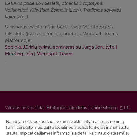
Lietuvos pasienio miestelių atmintis ir tapatybė:
Valkininkai, Vilkyškiai, Žeimelis
(2013)
, Tradicijos sąvokos
kaita
(2011)
.
Seminaras vyksta mišriu būdu: gyvai VU Filologijos
fakulteto 314b auditorijoje, nuotoliu Microsoft Teams
platformoje:
Sociokultūrinių tyrimų seminaras su Jurga Jonutyte |
Meeting-Join | Microsoft Teams
.
Vilniaus universitetas
Filologijos fakultetas | Universiteto g. 5, LT-
01131 Vilnius
Naudojame slapukus, kad svetainė veiktų tinkamai, suasmenintų
Studijų skyriaus
(studijų ir tvarkaraščio klausimai) tel. (0 5) 268
turinį bei skelbimus, teiktų socialinės medijos funkcijas ir analizuotų
7208 | El. paštas
studijos@flf.vu.lt
srautą. Taip pat dalijamės informacija apie tai, kaip naudojatės mūsų