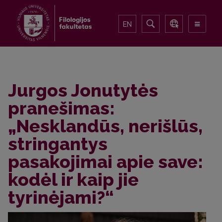
EN
Jurgos Jonutytės
pranešimas:
„Nesklandūs, nerišlūs,
stringantys
pasakojimai apie save:
kodėl ir kaip jie
tyrinėjami?“