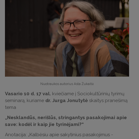
Nuotraukos autorius Asta Žukaitė
Vasario 10 d. 17 val.
kviečiame į Sociokultūrinių tyrimų
seminarą, kuriame
dr. Jurga Jonutytė
skaitys pranešimą
tema
„Nesklandūs, nerišlūs, stringantys pasakojimai apie
save: kodėl ir kaip jie tyrinėjami?“
Anotacija: „Kalbėsiu apie sakytinius pasakojimus -