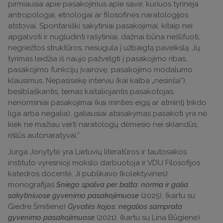
pirmiausia apie pasakojimus apie save, kuriuos tyrinėja
antropologai, etnologai ar filosofinės naratologijos
atstovai. Spontaniški sakytiniai pasakojimai, kitaip nei
apgalvoti ir nugludinti rašytiniai, dažnai būna nešlifuoti,
negriežtos struktūros, nesugula į užbaigtą paveikslą. Jų
tyrimas leidžia iš naujo pažvelgti į pasakojimo ribas,
pasakojimo funkcijų įvairovę, pasakojimo modalumo
klausimus. Nepasisekę interviu (kai kalba „nesiriša“),
besiblaškantis, temas kaitaliojantis pasakotojas,
nenorminiai pasakojimai (kai minties eigą ar atmintį trikdo
liga arba negalia), galiausiai atsisakymas pasakoti yra nė
kiek ne mažiau verti naratologų dėmesio nei sklandūs,
rišlūs autonaratyvai.“
Jurga Jonytytė yra Lietuvių literatūros ir tautosakos
instituto vyresnioji mokslo darbuotoja ir VDU Filosofijos
katedros docentė. Ji publikavo (kolektyvines)
monografijas
Sniego spalva per balta: norma ir galia
sakytiniuose gyvenimo pasakojimuose
(2025), (kartu su
Giedre Šmitiene)
Gyvatės kojos: negalios samprata
gyvenimo pasakojimuose
(2021), (kartu su Lina Būgiene)