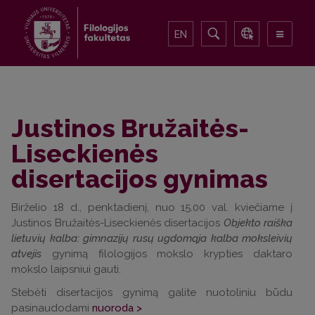
EN
Justinos Bružaitės-
Liseckienės
disertacijos gynimas
Birželio 18 d., penktadienį, nuo 15.00 val. kviečiame į
Justinos Bružaitės-Liseckienės disertacijos
Objekto raiška
lietuvių kalba: gimnazijų rusų ugdomąja kalba moksleivių
atvejis
gynimą filologijos mokslo krypties daktaro
mokslo laipsniui gauti.
Stebėti disertacijos gynimą galite nuotoliniu būdu
pasinaudodami
nuoroda >