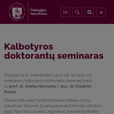
EN
Kalbotyros
doktorantų seminaras
Gegužės 15 d., penktadienį, 13.00 val. 313 aud. vėl
kviečiame į kalbotyros doktorantų seminarą kartu
su
prof. dr. Axeliu Holvoetu
ir
doc. dr. Vladimir
Panov
.
Tęsime diskusijas fundamentiniais kalbinių tyrimų
klausimais. Siūlome šį kartą perskaityti Randy LaPollos
įrašą "Non-Structuralist Linguistics", paskelbtą Martino