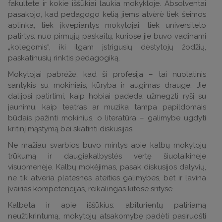
fakultete ir kokie iššūkiai laukia mokykloje. Absolventai
pasakojo, kad pedagogo kelią jiems atvėrė tiek šeimos
aplinka, tiek įkvepiantys mokytojai, tiek universiteto
patirtys: nuo pirmųjų paskaitų, kuriose jie buvo vadinami
„kolegomis“, iki ilgam įstrigusių dėstytojų žodžių,
paskatinusių rinktis pedagogiką.
Mokytojai pabrėžė, kad ši profesija – tai nuolatinis
santykis su mokiniais, kūryba ir augimas drauge. Jie
dalijosi patirtimi, kaip hobiai padeda užmegzti ryšį su
jaunimu, kaip teatras ar muzika tampa papildomais
būdais pažinti mokinius, o literatūra – galimybe ugdyti
kritinį mąstymą bei skatinti diskusijas.
Ne mažiau svarbios buvo mintys apie kalbų mokytojų
trūkumą ir daugiakalbystės vertę šiuolaikinėje
visuomenėje. Kalbų mokėjimas, pasak diskusijos dalyvių,
ne tik atveria platesnes ateities galimybes, bet ir lavina
įvairias kompetencijas, reikalingas kitose srityse.
Kalbėta ir apie iššūkius: abiturientų patiriamą
neužtikrintumą, mokytojų atsakomybę padėti pasiruošti