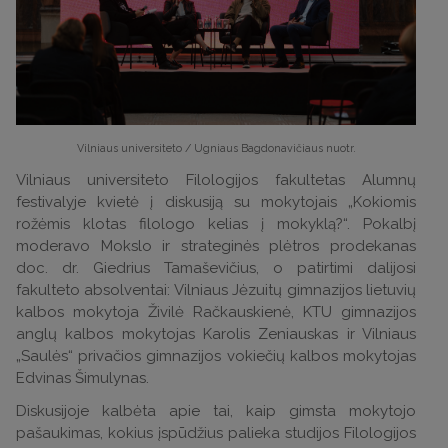
Vilniaus universiteto / Ugniaus Bagdonavičiaus nuotr.
Vilniaus universiteto Filologijos fakultetas Alumnų
festivalyje kvietė į diskusiją su mokytojais „Kokiomis
rožėmis klotas filologo kelias į mokyklą?“.
Pokalbį
moderavo Mokslo ir strateginės plėtros prodekanas
doc. dr. Giedrius Tamaševičius, o patirtimi dalijosi
fakulteto absolventai: Vilniaus Jėzuitų gimnazijos lietuvių
kalbos mokytoja Živilė Račkauskienė, KTU gimnazijos
anglų kalbos mokytojas Karolis Zeniauskas ir Vilniaus
„Saulės“ privačios gimnazijos vokiečių kalbos mokytojas
Edvinas Šimulynas.
Diskusijoje kalbėta apie tai, kaip gimsta mokytojo
pašaukimas, kokius įspūdžius palieka studijos Filologijos