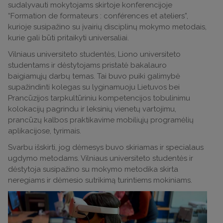
sudalyvauti mokytojams skirtoje konferencijoje
“Formation de formateurs : conférences et ateliers”,
kurioje susipažino su įvairių disciplinų mokymo metodais,
kurie gali būti pritaikyti universaliai.
Vilniaus universiteto studentės, Liono universiteto
studentams ir dėstytojams pristatė bakalauro
baigiamųjų darbų temas. Tai buvo puiki galimybė
supažindinti kolegas su lyginamuoju Lietuvos bei
Prancūzijos tarpkultūriniu kompetencijos tobulinimu
kolokacijų pagrindu ir leksinių vienetų vartojimu,
prancūzų kalbos praktikavime mobiliųjų programėlių
aplikacijose, tyrimais.
Svarbu išskirti, jog dėmesys buvo skiriamas ir specialaus
ugdymo metodams. Vilniaus universiteto studentės ir
dėstytoja susipažino su mokymo metodika skirta
neregiams ir dėmesio sutrikimą turintiems mokiniams.