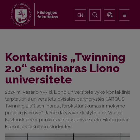
EN
Kontaktinis „Twinning
2.0“ seminaras Liono
universitete
2025 m. vasario 3–7 d. Liono universitete vyko kontaktinis
tarptautinis universitetų dvišalės partnerystės („ARQUS
Twinning 2.0“) seminaras „Tarpkultūriškumas ir mokymo
praktikų įvairovė“. Jame dalyvavo dėstytoja dr. Vitalija
Kazlauskienė ir penkios Vilniaus universiteto Filologijos ir
Filosofijos fakulteto studentės.