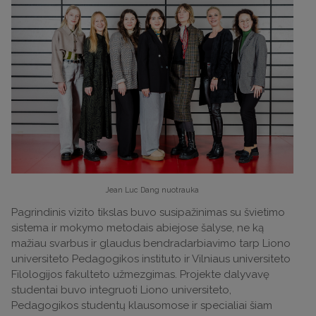
Jean Luc Dang nuotrauka
Pagrindinis vizito tikslas buvo susipažinimas su švietimo
sistema ir mokymo metodais abiejose šalyse, ne ką
mažiau svarbus ir glaudus bendradarbiavimo tarp Liono
universiteto Pedagogikos instituto ir Vilniaus universiteto
Filologijos fakulteto užmezgimas. Projekte dalyvavę
studentai buvo integruoti Liono universiteto,
Pedagogikos studentų klausomose ir specialiai šiam