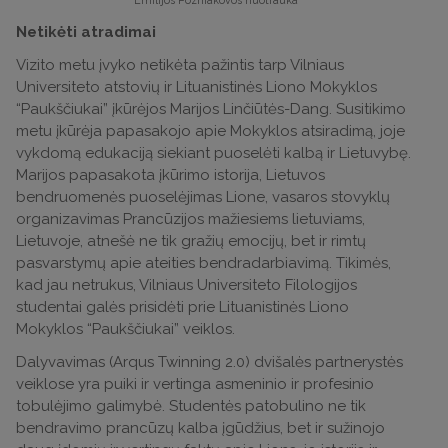
Netikėti atradimai
Vizito metu įvyko netikėta pažintis tarp Vilniaus
Universiteto atstovių ir Lituanistinės Liono Mokyklos
“Paukščiukai” įkūrėjos Marijos Linčiūtės-Dang. Susitikimo
metu įkūrėja papasakojo apie Mokyklos atsiradimą, joje
vykdomą edukaciją siekiant puoselėti kalbą ir Lietuvybę.
Marijos papasakota įkūrimo istorija, Lietuvos
bendruomenės puoselėjimas Lione, vasaros stovyklų
organizavimas Prancūzijos mažiesiems lietuviams,
Lietuvoje, atnešė ne tik gražių emocijų, bet ir rimtų
pasvarstymų apie ateities bendradarbiavimą. Tikimės,
kad jau netrukus, Vilniaus Universiteto Filologijos
studentai galės prisidėti prie Lituanistinės Liono
Mokyklos “Paukščiukai” veiklos.
Dalyvavimas (Arqus Twinning 2.0) dvišalės partnerystės
veiklose yra puiki ir vertinga asmeninio ir profesinio
tobulėjimo galimybė. Studentės patobulino ne tik
bendravimo prancūzų kalba įgūdžius, bet ir sužinojo