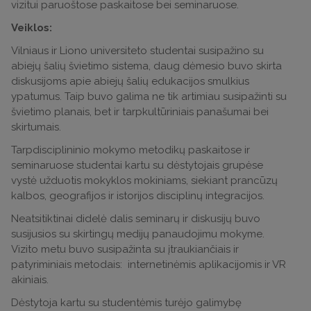
vizitui paruoštose paskaitose bei seminaruose.
Veiklos:
Vilniaus ir Liono universiteto studentai susipažino su
abiejų šalių švietimo sistema, daug dėmesio buvo skirta
diskusijoms apie abiejų šalių edukacijos smulkius
ypatumus. Taip buvo galima ne tik artimiau susipažinti su
švietimo planais, bet ir tarpkultūriniais panašumai bei
skirtumais.
Tarpdisciplininio mokymo metodikų paskaitose ir
seminaruose studentai kartu su dėstytojais grupėse
vystė užduotis mokyklos mokiniams, siekiant prancūzų
kalbos, geografijos ir istorijos disciplinų integracijos.
Neatsitiktinai didelė dalis seminarų ir diskusijų buvo
susijusios su skirtingų medijų panaudojimu mokyme.
Vizito metu buvo susipažinta su įtraukiančiais ir
patyriminiais metodais: internetinėmis aplikacijomis ir VR
akiniais.
Dėstytoja kartu su studentėmis turėjo galimybę