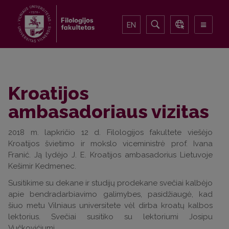
EN
Kroatijos
ambasadoriaus vizitas
2018 m. lapkričio 12 d. Filologijos fakultete viešėjo
Kroatijos švietimo ir mokslo viceministrė prof. Ivana
Franić. Ją lydėjo J. E. Kroatijos ambasadorius Lietuvoje
Kešimir Kedmenec.
Susitikime su dekane ir studijų prodekane svečiai kalbėjo
apie bendradarbiavimo galimybes, pasidžiaugė, kad
šiuo metu Vilniaus universitete vėl dirba kroatų kalbos
lektorius. Svečiai susitiko su lektoriumi Josipu
Vučkovićiumi.