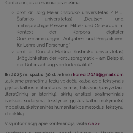
Konferencijos plenariniai pranešimai:
prof. dr. Jörg Meier (Insbruko universitetas / P. J.
Šafariko universitetas) „Deutsch- und
mehrsprachige Presse in Mittel- und Osteuropa im
Kontext der Korpora digitaler
Quellensammlungen. Aufgaben und Perspektiven
für Lehre und Forschung“
prof. dr. Cordula Meißner (Insbruko universitetas)
„Möglichkeiten der Korpuspragmatik – am Beispiel
der Untersuchung von Indexikalität“
Iki 2025 m. spalio 30 d.
adresu
koredit2026@gmail.com
laukiame pranešimų tezių vokiečių kalba apie tekstynais
grįstus kalbos ir literatūros tyrimus, tekstynų (pavyzdžiui,
literatūrinių ar istorinių), skirtų analizei skaitmeniniais
įrankiais, sudarymą, tekstynais grįstus kalbų mokymo(si)
modelius, skaitmeninės humanitarikos metodus, tekstynų
didaktiką.
Visą informaciją apie konferenciją rasite
čia >>