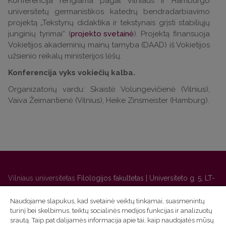
Konferencija rengiama pagal Vilniaus ir Hamburgo
universitetų germanistikos katedrų bendradarbiavimo
projektą „Tekstynų didaktika ir tekstynais grįsti stabiliųjų
junginių tyrimai“ (
projekto svetainė
). Projektą finansuoja
Vokietijos akademinių mainų tarnyba (DAAD) iš Vokietijos
užsienio reikalų ministerijos lėšų.
Konferencija vyks vokiečių kalba.
Organizatorių vardu: Skaistė Volungevičienė (Vilnius),
Vaiva Žeimantienė (Vilnius), Heike Zinsmeister (Hamburg).
Vilniaus universitetas
Filologijos fakultetas | Universiteto g. 5, LT-
01131 Vilnius
Naudojame slapukus, kad svetainė veiktų tinkamai, suasmenintų
Studijų skyriaus
(studijų ir tvarkaraščio klausimai) tel. (0 5) 268
turinį bei skelbimus, teiktų socialinės medijos funkcijas ir analizuotų
7208 | El. paštas
studijos@flf.vu.lt
srautą. Taip pat dalijamės informacija apie tai, kaip naudojatės mūsų