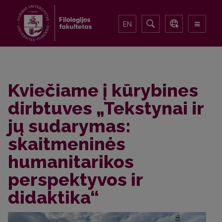
EN
Kviečiame į kūrybines
dirbtuves „Tekstynai ir
jų sudarymas:
skaitmeninės
humanitarikos
perspektyvos ir
didaktika“