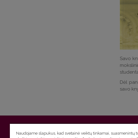
Savo kny
mokslini
studenta
Dėl pand
savo kn
Vilniaus universitetas
Filologijos fakultetas | Universiteto g.
Naudojame slapukus, kad svetainė veiktų tinkamai, suasmenintų tu