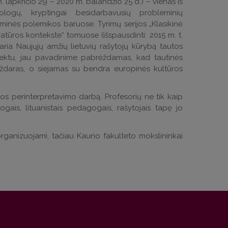
 lapkričio 29 – 2020 m. balandžio 25 d.) – vienas iš
rologų, kryptingai besidarbavusių probleminių
minės polemikos baruose. Tyrimų serijos „Klasikinė
teratūros kontekste“ tomuose (išspausdinti: 2015 m. t.
taria Naujųjų amžių lietuvių rašytojų kūrybą tautos
spektu, jau pavadinime pabrėždamas, kad tautinės
 uždaras, o siejamas su bendra europinės kultūros
ijos perinterpretavimo darbą. Profesorių ne tik kaip
logais, lituanistais pedagogais, rašytojais tapę jo
organizuojami, tačiau Kauno fakulteto mokslininkai