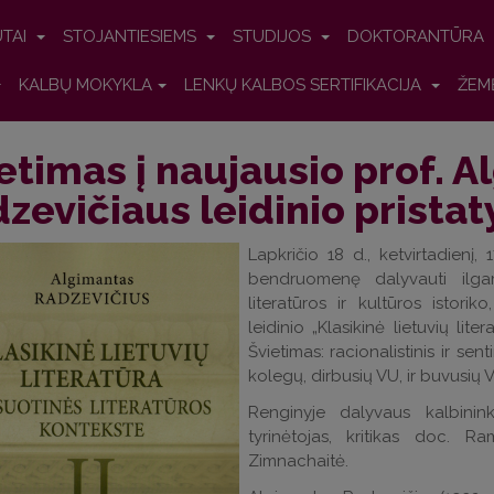
UTAI
STOJANTIESIEMS
STUDIJOS
DOKTORANTŪRA
KALBŲ MOKYKLA
LENKŲ KALBOS SERTIFIKACIJA
ŽEM
etimas į naujausio prof. 
zevičiaus leidinio prista
Lapkričio 18 d., ketvirtadienį,
bendruomenę dalyvauti ilga
literatūros ir kultūros istori
leidinio „Klasikinė lietuvių lite
Švietimas: racionalistinis ir sent
kolegų, dirbusių VU, ir buvusių 
Renginyje dalyvaus kalbinink
tyrinėtojas, kritikas doc. R
Zimnachaitė.