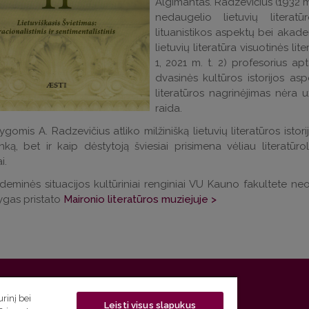
Algimantas. Radzevičius (1932 m.
nedaugelio lietuvių literatū
lituanistikos aspektų bei akade
lietuvių literatūra visuotinės li
1, 2021 m. t. 2) profesorius ap
dvasinės kultūros istorijos a
literatūros nagrinėjimas nėra
raida.
gomis A. Radzevičius atliko milžinišką lietuvių literatūros istor
nką, bet ir kaip dėstytoją šviesiai prisimena vėliau literatūro
i.
eminės situacijos kultūriniai renginiai VU Kauno fakultete ne
ygas pristato
Maironio literatūros muziejuje >
 5, LT-01131 Vilnius
rinį bei
Leisti visus slapukus