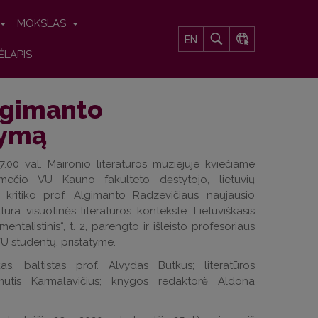
MOKSLAS
EN
ĖLAPIS
Algimanto
tymą
 17.00 val. Maironio literatūros muziejuje kviečiame
mečio VU Kauno fakulteto dėstytojo, lietuvių
ko, kritiko prof. Algimanto Radzevičiaus naujausio
ratūra visuotinės literatūros kontekste. Lietuviškasis
imentalistinis“, t. 2, parengto ir išleisto profesoriaus
VU studentų, pristatyme.
as, baltistas prof. Alvydas Butkus; literatūros
amutis Karmalavičius; knygos redaktorė Aldona