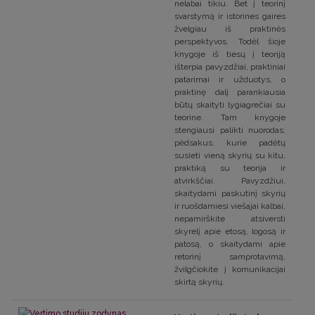
nelabai tikiu. Bet į teorinį
svarstymą ir istorines gaires
žvelgiau iš praktinės
perspektyvos. Todėl šioje
knygoje iš tiesų į teoriją
išterpia pavyzdžiai, praktiniai
patarimai ir užduotys, o
praktinę dalį parankiausia
būtų skaityti lygiagrečiai su
teorine. Tam knygoje
stengiausi palikti nuorodas,
pėdsakus, kurie padėtų
susieti vieną skyrių su kitu,
praktiką su teorija ir
atvirkščiai. Pavyzdžiui,
skaitydami paskutinį skyrių
ir ruošdamiesi viešajai kalbai,
nepamirškite atsiversti
skyrelį apie etosą, logosą ir
patosą, o skaitydami apie
retorinį samprotavimą,
žvilgčiokite į komunikacijai
skirtą skyrių.