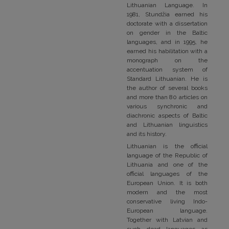
Lithuanian Language. In
1981, Stundžia earned his
doctorate with a dissertation
on gender in the Baltic
languages, and in 1995, he
earned his habilitation with a
monograph on the
accentuation system of
Standard Lithuanian. He is
the author of several books
and more than 80 articles on
various synchronic and
diachronic aspects of Baltic
and Lithuanian linguistics
and its history.
Lithuanian is the official
language of the Republic of
Lithuania and one of the
official languages of the
European Union. It is both
modern and the most
conservative living Indo-
European language.
Together with Latvian and