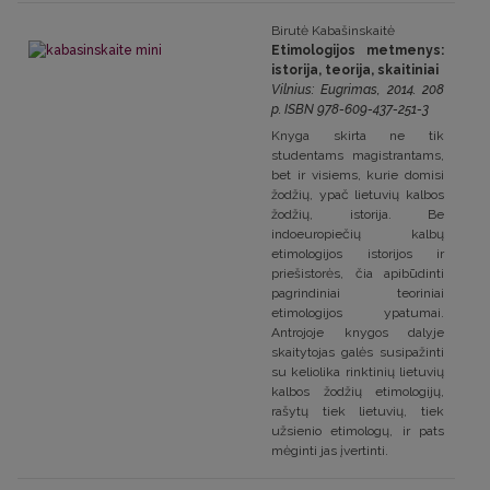
Birutė Kabašinskaitė
Etimologijos metmenys:
istorija, teorija, skaitiniai
Vilnius: Eugrimas, 2014. 208
p. ISBN 978-609-437-251-3
Knyga skirta ne tik
studentams magistrantams,
bet ir visiems, kurie domisi
žodžių, ypač lietuvių kalbos
žodžių, istorija. Be
indoeuropiečių kalbų
etimologijos istorijos ir
priešistorės, čia apibūdinti
pagrindiniai teoriniai
etimologijos ypatumai.
Antrojoje knygos dalyje
skaitytojas galės susipažinti
su keliolika rinktinių lietuvių
kalbos žodžių etimologijų,
rašytų tiek lietuvių, tiek
užsienio etimologų, ir pats
mėginti jas įvertinti.