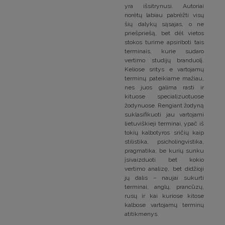
yra išsitrynusi. Autoriai
norėtų labiau pabrėžti visų
šių dalykų sąsajas, o ne
priešpriešą, bet dėl vietos
stokos turime apsiriboti tais
terminais, kurie sudaro
vertimo studijų branduolį.
Keliose sritys e vartojamų
terminų pateikiame mažiau,
nes juos galima rasti ir
kituose specializuotuose
žodynuose. Rengiant žodyną
suklasifikuoti jau vartojami
lietuviškieji terminai, ypač iš
tokių kalbotyros sričių kaip
stilistika, psicholingvistika,
pragmatika, be kurių sunku
įsivaizduoti bet kokio
vertimo analizę, bet didžioji
jų dalis – naujai sukurti
terminai, anglų, prancūzų,
rusų ir kai kuriose kitose
kalbose vartojamų terminų
atitikmenys.