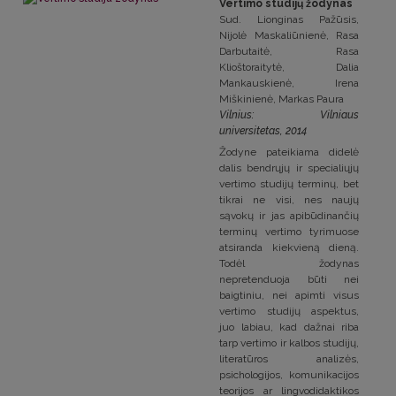
Vertimo studijų žodynas
Sud. Lionginas Pažūsis,
Nijolė Maskaliūnienė, Rasa
Darbutaitė, Rasa
Klioštoraitytė, Dalia
Mankauskienė, Irena
Miškinienė, Markas Paura
Vilnius: Vilniaus
universitetas, 2014
Žodyne pateikiama didelė
dalis bendrųjų ir specialiųjų
vertimo studijų terminų, bet
tikrai ne visi, nes naujų
sąvokų ir jas apibūdinančių
terminų vertimo tyrimuose
atsiranda kiekvieną dieną.
Todėl žodynas
nepretenduoja būti nei
baigtiniu, nei apimti visus
vertimo studijų aspektus,
juo labiau, kad dažnai riba
tarp vertimo ir kalbos studijų,
literatūros analizės,
psichologijos, komunikacijos
teorijos ar lingvodidaktikos