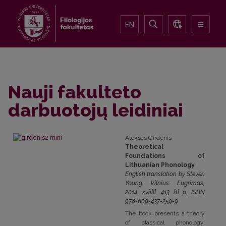
EN
Nauji fakulteto
darbuotojų leidiniai
Aleksas Girdenis
Theoretical
Foundations of
Lithuanian Phonology
English translation by Steven
Young. Vilnius: Eugrimas,
2014. xvii[l], 413 [1] p. ISBN
978-609-437-259-9
The book presents a theory
of classical phonology,