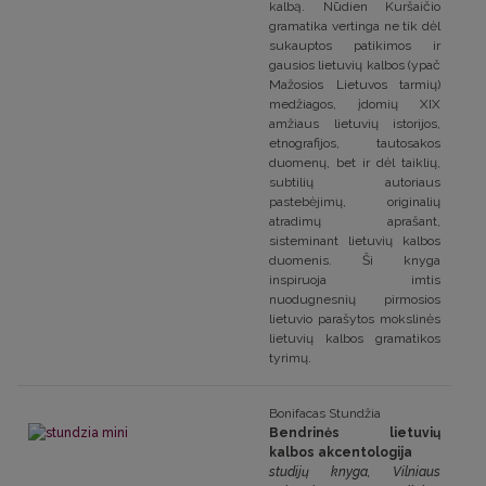
kalbą. Nūdien Kuršaičio
gramatika vertinga ne tik dėl
sukauptos patikimos ir
gausios lietuvių kalbos (ypač
Mažosios Lietuvos tarmių)
medžiagos, įdomių XIX
amžiaus lietuvių istorijos,
etnografijos, tautosakos
duomenų, bet ir dėl taiklių,
subtilių autoriaus
pastebėjimų, originalių
atradimų aprašant,
sisteminant lietuvių kalbos
duomenis. Ši knyga
inspiruoja imtis
nuodugnesnių pirmosios
lietuvio parašytos mokslinės
lietuvių kalbos gramatikos
tyrimų.
Bonifacas Stundžia
Bendrinės lietuvių
kalbos akcentologija
studijų knyga, Vilniaus