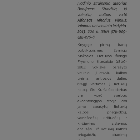
įvadinio straipsnio autorius
Bonifacas Stundžia, iš
vokiečių kalbos vertė
Alfonsas Tekorius. Vilnius:
Vilniaus universiteto leidykla,
2013, 204 p. ISBN 978-609-
459-276-8
Knygoje pirmą kartą
publikuojamas žymiojo
Mažosios Lietuvos filologo
Frydricho Kuršaičio (1806-
1884) vokiškai parašyto
veikalo „Lietuvių kalbos
tyrimai“ antrosios dalies
(1849) vertimas į lietuvių
kalbą. Sis Kuršaičio darbas
yra ypač svarbus
akcentologijos istorijai dėl
jame aprašytų lietuvių
kalbos priegaidžių,
vardažodžių kirčiuočių ir
kirčiavimo sistemos
analizės. Už lietuvių kalbos
priegaidžių atradimą