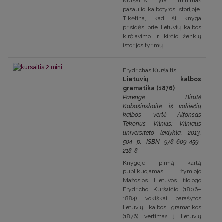
Kuršaitis yra minimas
pasaulio kalbotyros istorijoje.
Tikėtina, kad ši knyga
prisidės prie lietuvių kalbos
kirčiavimo ir kirčio ženklų
istorijos tyrimų.
Frydrichas Kuršaitis
Lietuvių kalbos
gramatika (1876)
Parengė Birutė
Kabašinskaitė, iš vokiečių
kalbos vertė Alfonsas
Tekorius Vilnius: Vilniaus
universiteto leidykla, 2013,
504 p. ISBN 978-609-459-
218-8
Knygoje pirmą kartą
publikuojamas žymiojo
Mažosios Lietuvos filologo
Frydricho Kuršaičio (1806–
1884) vokiškai parašytos
lietuvių kalbos gramatikos
(1876) vertimas į lietuvių