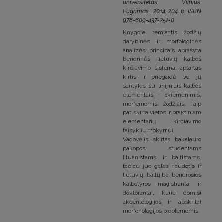
universitetas. Vilnius:
Eugrimas, 2014. 204 p. ISBN
978-609-437-252-0
Knygoje remiantis žodžių
darybinės ir morfologinės
analizės principais aprašyta
bendrinės lietuvių kalbos
kirčiavimo sistema, aptartas
kirtis ir priegaidė bei jų
santykis su linijiniais kalbos
elementais – skiemenimis,
morfemomis, žodžiais. Taip
pat skirta vietos ir praktiniam
elementarių kirčiavimo
taisyklių mokymui.
Vadovėlis skirtas bakalauro
pakopos studentams
lituanistams ir baltistams,
tačiau juo galės naudotis ir
lietuvių, baltų bei bendrosios
kalbotyros magistrantai ir
doktorantai, kurie domisi
akcentologijos ir apskritai
morfonologijos problemomis.