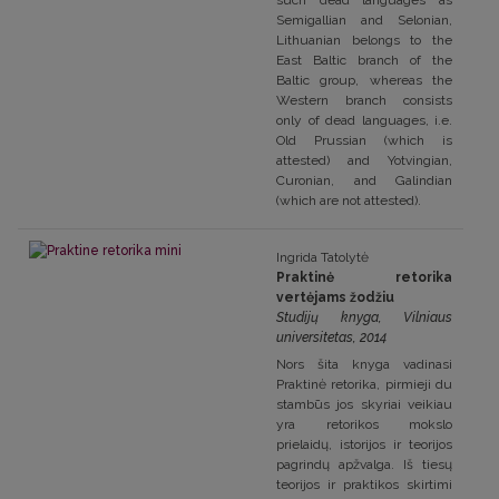
such dead languages as
Semigallian and Selonian,
Lithuanian belongs to the
East Baltic branch of the
Baltic group, whereas the
Western branch consists
only of dead languages, i.e.
Old Prussian (which is
attested) and Yotvingian,
Curonian, and Galindian
(which are not attested).
Ingrida Tatolytė
Praktinė retorika
vertėjams žodžiu
Studijų knyga, Vilniaus
universitetas, 2014
Nors šita knyga vadinasi
Praktinė retorika, pirmieji du
stambūs jos skyriai veikiau
yra retorikos mokslo
prielaidų, istorijos ir teorijos
pagrindų apžvalga. Iš tiesų
teorijos ir praktikos skirtimi