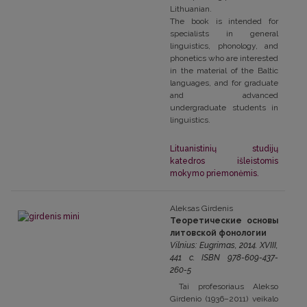
Lithuanian.
The book is intended for
specialists in general
linguistics, phonology, and
phonetics who are interested
in the material of the Baltic
languages, and for graduate
and advanced
undergraduate students in
linguistics.
Lituanistinių studijų
katedros išleistomis
mokymo priemonėmis.
Aleksas Girdenis
Теоретические основы
литовской фонологии
Vilnius: Eugrimas, 2014. XVIII,
441 c. ISBN 978-609-437-
260-5
Tai profesoriaus Alekso
Girdenio (1936–2011) veikalo