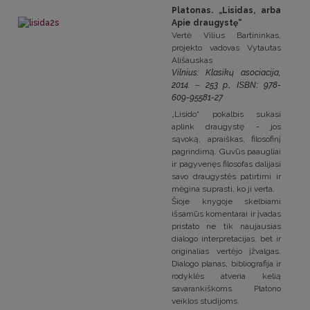
Platonas. „Lisidas, arba
Apie draugystę“
Vertė Vilius Bartininkas,
projekto vadovas Vytautas
Ališauskas
Vilnius: Klasikų asociacija,
2014.
–
253 p.,
ISBN:
978-
609-95581-27
„Lisido“ pokalbis sukasi
aplink draugystę - jos
sąvoką, apraiškas, filosofinį
pagrindimą. Guvūs paaugliai
ir pagyvenęs filosofas dalijasi
savo draugystės patirtimi ir
mėgina suprasti, ko ji verta.
Šioje knygoje skelbiami
išsamūs komentarai ir įvadas
pristato ne tik naujausias
dialogo interpretacijas, bet ir
originalias vertėjo įžvalgas.
Dialogo planas, bibliografija ir
rodyklės atveria kelią
savarankiškoms Platono
veiklos studijoms.