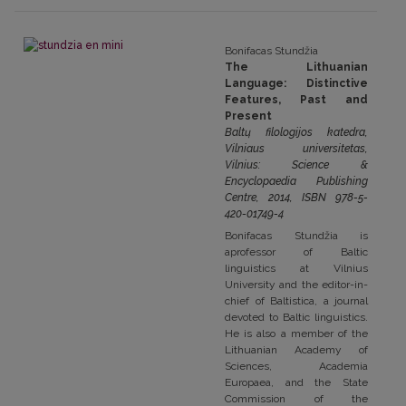
Bonifacas Stundžia
The Lithuanian
Language: Distinctive
Features, Past and
Present
Baltų filologijos katedra,
Vilniaus universitetas,
Vilnius: Science &
Encyclopaedia Publishing
Centre,
2014, ISBN 978-5-
420-01749-4
Bonifacas Stundžia is
aprofessor of Baltic
linguistics at Vilnius
University and the editor-in-
chief of Baltistica, a journal
devoted to Baltic linguistics.
He is also a member of the
Lithuanian Academy of
Sciences, Academia
Europaea, and the State
Commission of the