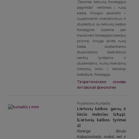
„Teoriniai lietuvių fonologijos
pagrindai“ vertimas į rusų
kalbą. Knygos paskirtis –
supažindinti mokslininkus ir
studentus su lietuvių kalbos
fonologine sistema per
klasikinės fonologijos teorijos
prizmę. Knyga skirta rusų
kalba skaitantiems
lituanistikos (baltistikos)
centrų tyrėjams ir
studentams, kurių mokslinių
interesų sritis – bendroji
kalbotyra, fonologija.
Теоретические основы
литовской фонологии
Frydrichas Kuršaitis
Lietuvių kalbos garsų ir
kirčio mokslas (1849).
[Lietuvių kalbos tyrimai
2]
Parengė Birutė
Kabašinskaitė, moksl. red. ir