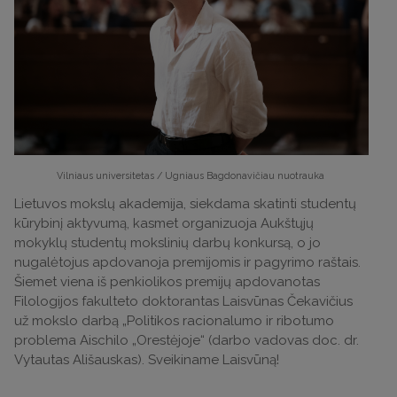
Vilniaus universitetas / Ugniaus Bagdonavičiau nuotrauka
Lietuvos mokslų akademija, siekdama skatinti studentų
kūrybinį aktyvumą, kasmet organizuoja Aukštųjų
mokyklų studentų mokslinių darbų konkursą, o jo
nugalėtojus apdovanoja premijomis ir pagyrimo raštais.
Šiemet viena iš penkiolikos premijų apdovanotas
Filologijos fakulteto doktorantas Laisvūnas Čekavičius
už mokslo darbą „Politikos racionalumo ir ribotumo
problema Aischilo „Orestėjoje“ (darbo vadovas doc. dr.
Vytautas Ališauskas). Sveikiname Laisvūną!