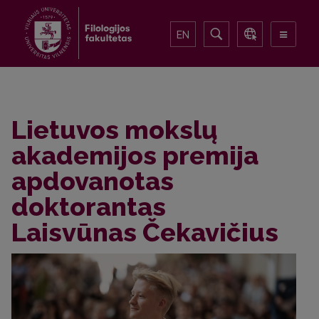
EN
Lietuvos mokslų
akademijos premija
apdovanotas
doktorantas
Laisvūnas Čekavičius