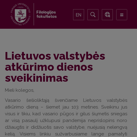
EN
Lietuvos valstybės
atkūrimo dienos
sveikinimas
Mieli kolegos,
Vasario šešioliktąją švenčiame Lietuvos valstybės
atkūrimo dieną – šiemet jau 103 metines. Sveikinu jus
visus ir tikiu, kad vasario pūgos ir gilus šiųmetis sniegas
ar visą pasaulį užklupusi pandemija neprislopins noro
džiaugtis ir didžiuotis savo valstybe, nuėjusią nelengvą
kelią. Visiems linkiu sužvarbusiame lange pamatyti