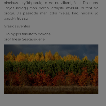
pirmiausia ryškią saulę, o ne nutvilkantį šaltį. Dalinuosi
Estijos kolegų man pernai atsiųstu atviruku būtent šia
proga. Jis pasirodė man toks mielas, kad negaliu jo
pasilikti tik sau.
Gražios šventės!
Filologijos fakulteto dekanė
prof. Inesa Šeškauskienė