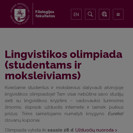
EN
Lingvistikos olimpiada
(studentams ir
moksleiviams)
Kviečiame studentus ir moksleivius dalyvauti atvirojoje
lingvistikos olimpiadoje! Tam visai nebūtina savo studijų
sieti su lingvistikos kryptimi – vadovaukis turimomis
žiniomis, išspręsk užduotis internete ir laimėk puikius
prizus. Trims laimėtojams numatyti knygyno
Eureka!
dovanų kuponai.
Olimpiada vyksta iki
sausio 28 d
.
Užduočių nuoroda >