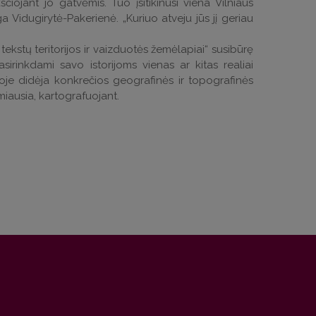
čiojant jo gatvėmis. Tuo įsitikinusi viena Vilniaus
ga Vidugirytė-Pakerienė. „Kuriuo atveju jūs jį geriau
tekstų teritorijos ir vaizduotės žemėlapiai“ susibūrę
pasirinkdami savo istorijoms vienas ar kitas realiai
ūroje didėja konkrečios geografinės ir topografinės
miausia, kartografuojant.