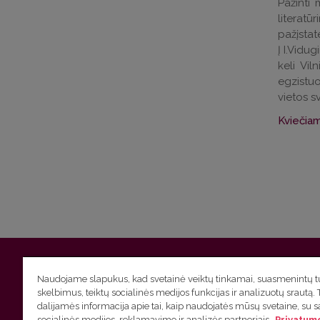
Pažinti 
literatū
pažįstate
Į I.Vidu
keli Vil
egzistuo
vietos s
Kviečiam
Vilniaus universitetas
Filologijos fakultetas | Universiteto g.
Naudojame slapukus, kad svetainė veiktų tinkamai, suasmenintų tu
skelbimus, teiktų socialinės medijos funkcijas ir analizuotų srautą. 
Studijų skyriaus
(studijų ir tvarkaraščio klausimai) tel. (0
dalijamės informacija apie tai, kaip naudojatės mūsų svetaine, su 
socialinės medijos, reklamavimo ir analizės partneriais.
Privatumo