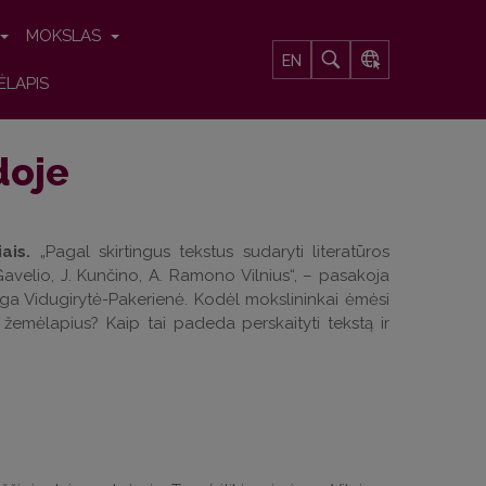
MOKSLAS
EN
ĖLAPIS
doje
ais.
„Pagal skirtingus tekstus sudaryti literatūros
. Gavelio, J. Kunčino, A. Ramono Vilnius“, – pasakoja
Inga Vidugirytė-Pakerienė. Kodėl mokslininkai ėmėsi
us žemėlapius? Kaip tai padeda perskaityti tekstą ir