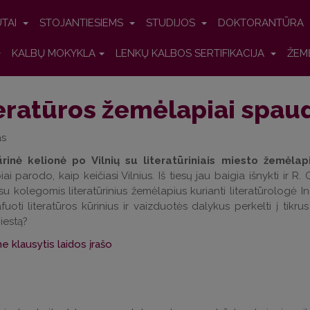
UTAI
STOJANTIESIEMS
STUDIJOS
DOKTORANTŪRA
KALBŲ MOKYKLA
LENKŲ KALBOS SERTIFIKACIJA
ŽEM
eratūros žemėlapiai spau
as
ūrinė kelionė po Vilnių su literatūriniais miesto žemėlapi
ai parodo, kaip keičiasi Vilnius. Iš tiesų jau baigia išnykti ir R
u kolegomis literatūrinius žemėlapius kurianti literatūrologė 
fuoti literatūros kūrinius ir vaizduotės dalykus perkelti į tikr
iestą?
e klausytis laidos įrašo