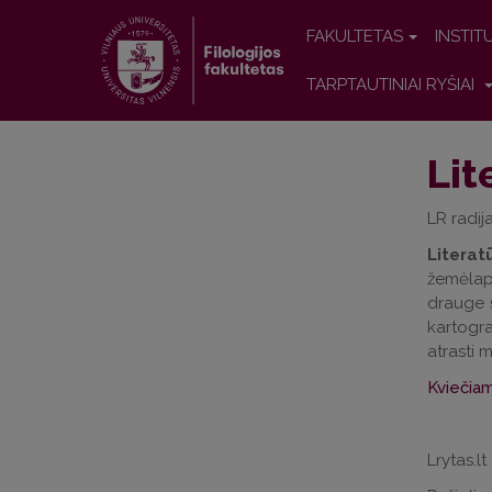
FAKULTETAS
INSTIT
TARPTAUTINIAI RYŠIAI
Lit
LR radij
Literat
žemėlapi
drauge s
kartogra
atrasti m
Kviečiam
Lrytas.lt