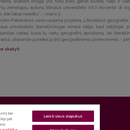
miestą skaitant knygą yra toks pats geras būdas, kaip ir vaikš
rinių žemėlapių autorių Vilniaus universiteto (VU) docentė dr. In
, dar labai neaišku“, – mano ji.
girytės-Pakerienės vadovaujamą projektą „Literatūros geografija: 
niaus universiteto literatūrologai rėmėsi idėja, kad rašytojai, 
jančias vietas, kuria tų vietų geografinį aprašymą. Jei literat
varba, atsiranda poreikis ją tirti geografinėmis priemonėmis – pir
e skaityti
 5, LT-01131 Vilnius
rinį bei
Leisti visus slapukus
Taip pat
 5) 268 7208 | El. paštas
studijos@flf.vu.lt
savo
 politika