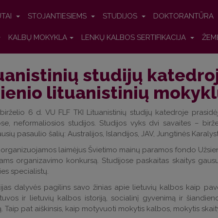
UTAI
STOJANTIESIEMS
STUDIJOS
DOKTORANTŪRA
KALBŲ MOKYKLA
LENKŲ KALBOS SERTIFIKACIJA
ŽEM
uanistinių studijų katedro
ienio lituanistinių moky
birželio 6 d. VU FLF TKI Lituanistinių studijų katedroje prasidė
e, neformaliosios studijos. Studijos vyks dvi savaites – birž
ausių pasaulio šalių: Australijos, Islandijos, JAV, Jungtinės Karalys
 organizuojamos laimėjus Švietimo mainų paramos fondo Užsienio l
ms organizavimo konkursą. Studijose paskaitas skaitys gausus b
ies specialistų.
ijas dalyvės pagilins savo žinias apie lietuvių kalbos kaip p
tuvos ir lietuvių kalbos istoriją, socialinį gyvenimą ir šiandien
ą. Taip pat aiškinsis, kaip motyvuoti mokytis kalbos, mokytis skaityt