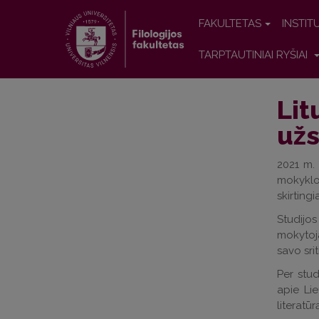
FAKULTETAS
INSTIT
TARPTAUTINIAI RYŠIAI
Lit
užs
2021 m. 
mokyklos
skirtingi
Studijos
mokytoja
savo srit
Per stud
apie Lie
literatūr