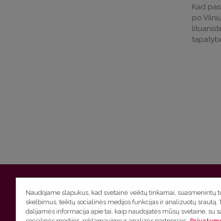
Kad pask
po Vilnių
lituanis
tapatybė
Vilniaus universitetas
Filologijos fakultetas | Universiteto g.
Naudojame slapukus, kad svetainė veiktų tinkamai, suasmenintų tu
skelbimus, teiktų socialinės medijos funkcijas ir analizuotų srautą. 
Studijų skyriaus
(studijų ir tvarkaraščio klausimai) tel. (0
dalijamės informacija apie tai, kaip naudojatės mūsų svetaine, su 
socialinės medijos, reklamavimo ir analizės partneriais.
Privatumo