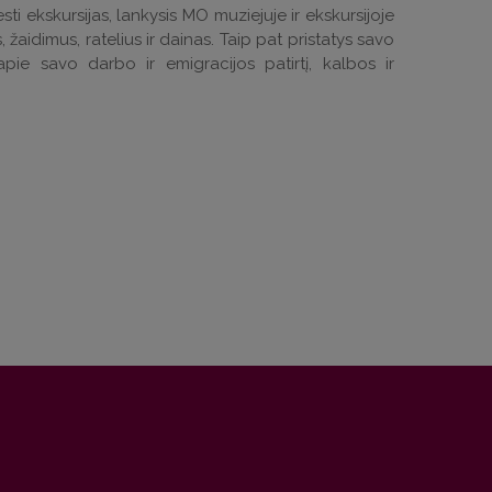
sti ekskursijas, lankysis MO muziejuje ir ekskursijoje
, žaidimus, ratelius ir dainas. Taip pat pristatys savo
apie savo darbo ir emigracijos patirtį, kalbos ir