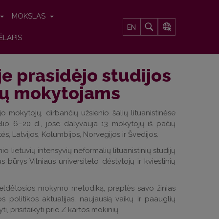
MOKSLAS
EN
ĖLAPIS
je prasidėjo studijos
klų mokytojams
jo mokytojų, dirbančių užsienio šalių lituanistinėse
elio 6–20 d., jose dalyvauja 13 mokytojų iš pačių
tės, Latvijos, Kolumbijos, Norvegijos ir Švedijos.
ietuvių intensyvių neformalių lituanistinių studijų
ūrys Vilniaus universiteto dėstytojų ir kviestinių
aveldėtosios mokymo metodiką, praplės savo žinias
os politikos aktualijas, naujausią vaikų ir paauglių
i, prisitaikyti prie Z kartos mokinių.