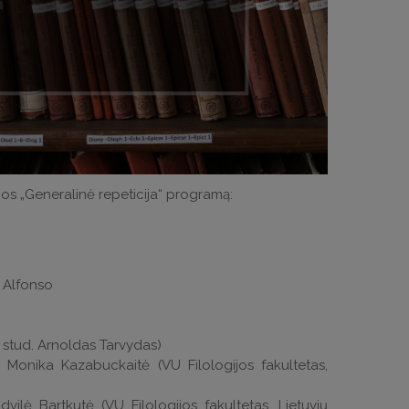
jos „Generalinė repeticija“ programą:
 Alfonso
a stud. Arnoldas Tarvydas)
, Monika Kazabuckaitė (VU Filologijos fakultetas,
vilė Bartkutė (VU Filologijos fakultetas, Lietuvių