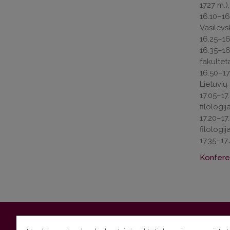
1727 m.),
16.10–16
Vasilevs
16.25–16
16.35–16
fakulteta
16.50–17
Lietuvių 
17.05–17
filologij
17.20–17
filologij
17.35–17
Konferen
Vilniaus universitetas
Filologijos fakultetas | Universiteto g.