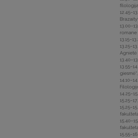
filologij
12.45–13
Brazaityt
13.00–13
romane „
13.15–13
13.25–13
Agnietė 
13.40–13
13.55–14
giesmė“,
14.10–1
Filologij
14.25–15
15.25–17
15.25–15
fakulteta
15.40–1
fakulteta
15.55–16