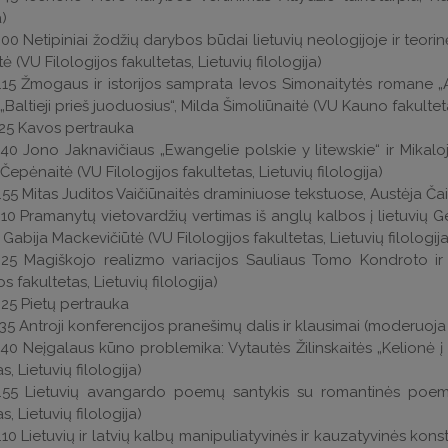
a)
.00 Netipiniai žodžių darybos būdai lietuvių neologijoje ir teori
ė (VU Filologijos fakultetas, Lietuvių filologija)
.15 Žmogaus ir istorijos samprata Ievos Simonaitytės romane „A
Baltieji prieš juoduosius“, Milda Šimoliūnaitė (VU Kauno fakultetas
.25 Kavos pertrauka
.40 Jono Jaknavičiaus „Ewangelie polskie y litewskie“ ir Mikaloj
Čepėnaitė (VU Filologijos fakultetas, Lietuvių filologija)
.55 Mitas Juditos Vaičiūnaitės draminiuose tekstuose, Austėja Čaiki
.10 Pramanytų vietovardžių vertimas iš anglų kalbos į lietuvių G
 Gabija Mackevičiūtė (VU Filologijos fakultetas, Lietuvių filologija
4.25 Magiškojo realizmo variacijos Sauliaus Tomo Kondroto i
os fakultetas, Lietuvių filologija)
.25 Pietų pertrauka
.35 Antroji konferencijos pranešimų dalis ir klausimai (moderuoj
.40 Neįgalaus kūno problemika: Vytautės Žilinskaitės „Kelionė į
s, Lietuvių filologija)
5.55 Lietuvių avangardo poemų santykis su romantinės poemos
s, Lietuvių filologija)
.10 Lietuvių ir latvių kalbų manipuliatyvinės ir kauzatyvinės kon