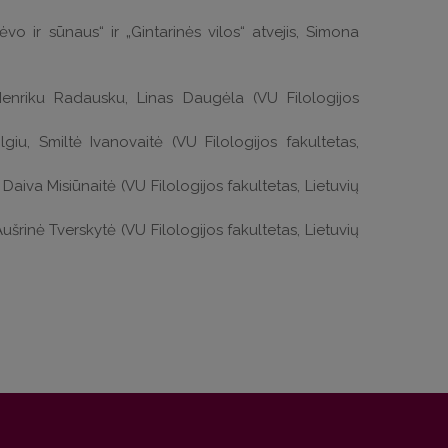
 ir sūnaus“ ir „Gintarinės vilos“ atvejis, Simona
u Henriku Radausku, Linas Daugėla (VU Filologijos
iu, Smiltė Ivanovaitė (VU Filologijos fakultetas,
aiva Misiūnaitė (VU Filologijos fakultetas, Lietuvių
Aušrinė Tverskytė (VU Filologijos fakultetas, Lietuvių