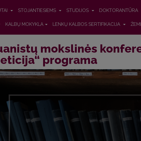
UTAI
STOJANTIESIEMS
STUDIJOS
DOKTORANTŪRA
KALBŲ MOKYKLA
LENKŲ KALBOS SERTIFIKACIJA
ŽEM
uanistų mokslinės konfer
eticija“ programa