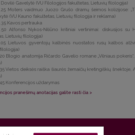
 Dovilė Gavelytė (VU Filologijos fakultetas, Lietuvių filologija)
.25 Moters vaidmuo Juozo Grušo dramų šeimos kolizijose: „Tėvo
kytė (VU Kauno fakultetas, Lietuvių filologija ir reklama)
.35 Kavos pertrauka
.50 Alfonso Nykos-Niliūno kritiniai vertinimai: diskusijos s
s, Lietuvių filologija)
.05 Lietuvos gyventojų kalbinės nuostatos rusų kalbos atžvilg
filologija)
.20 Blogio anatomija Ričardo Gavelio romane „Vilniaus pokeris“, D
a)
.35 Vietos deiksės raiška šiaurės žemaičių kretingiškių šnektoje, 
a)
.45 Konferencijos uždarymas
cijos pranešimų anotacijas galite rasti čia >
 5, LT-01131 Vilnius