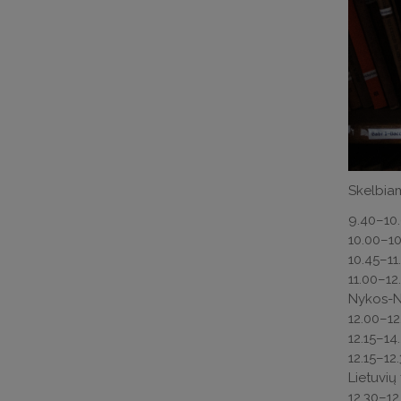
Skelbiam
9.40–10.
10.00–10
10.45–11
11.00–12
Nykos-Ni
12.00–12
12.15–14
12.15–12
Lietuvių 
12.30–12