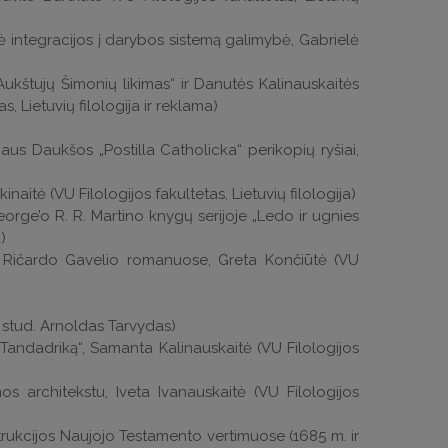
nė integracijos į darybos sistemą galimybė, Gabrielė
ukštujų Šimonių likimas“ ir Danutės Kalinauskaitės
, Lietuvių filologija ir reklama)
aus Daukšos „Postilla Catholicka“ perikopių ryšiai,
naitė (VU Filologijos fakultetas, Lietuvių filologija)
eorge’o R. R. Martino knygų serijoje „Ledo ir ugnies
)
r Ričardo Gavelio romanuose, Greta Končiūtė (VU
a stud. Arnoldas Tarvydas)
 Tandadriką“, Samanta Kalinauskaitė (VU Filologijos
 architekstu, Iveta Ivanauskaitė (VU Filologijos
strukcijos Naujojo Testamento vertimuose (1685 m. ir