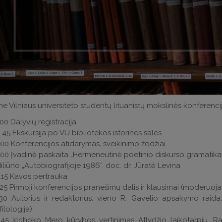
e Vilniaus universiteto studentų lituanistų mokslinės konferenci
00 Dalyvių registracija
.45 Ekskursija po VU bibliotekos istorines sales
.00 Konferencijos atidarymas, sveikinimo žodžiai
.00 Įvadinė paskaita „Hermeneutinė poetinio diskurso gramatika
liūno „Autobiografijoje 1986“, doc. dr. Jūratė Levina
.15 Kavos pertrauka
.25 Pirmoji konferencijos pranešimų dalis ir klausimai (moderuoj
.30 Autorius ir redaktorius: vieno R. Gavelio apsakymo raida
filologija)
.45 Icchoko Mero kūrybos vertinimas Atlydžio laikotarpiu, Rad