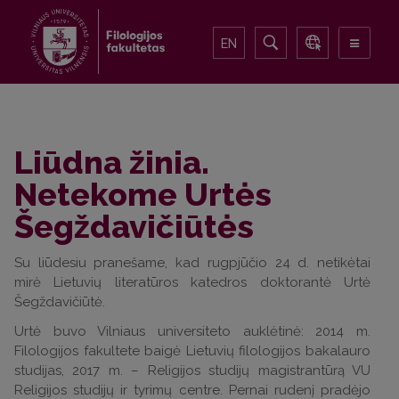
EN
Liūdna žinia.
Netekome Urtės
Šegždavičiūtės
Su liūdesiu pranešame, kad rugpjūčio 24 d. netikėtai
mirė Lietuvių literatūros katedros doktorantė Urtė
Šegždavičiūtė.
Urtė buvo Vilniaus universiteto auklėtinė: 2014 m.
Filologijos fakultete baigė Lietuvių filologijos bakalauro
studijas, 2017 m. – Religijos studijų magistrantūrą VU
Religijos studijų ir tyrimų centre. Pernai rudenį pradėjo