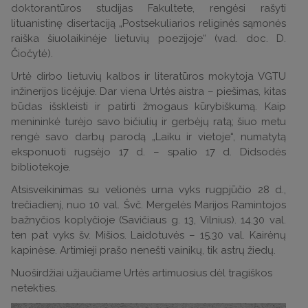
doktorantūros studijas Fakultete, rengėsi rašyti
lituanistinę disertaciją „Postsekuliarios religinės sąmonės
raiška šiuolaikinėje lietuvių poezijoje“ (vad. doc. D.
Čiočytė).
Urtė dirbo lietuvių kalbos ir literatūros mokytoja VGTU
inžinerijos licėjuje. Dar viena Urtės aistra – piešimas, kitas
būdas išskleisti ir patirti žmogaus kūrybiškumą. Kaip
menininkė turėjo savo bičiulių ir gerbėjų ratą; šiuo metu
rengė savo darbų parodą „Laiku ir vietoje“, numatytą
eksponuoti rugsėjo 17 d. – spalio 17 d. Didsodės
bibliotekoje.
Atsisveikinimas su velionės urna vyks rugpjūčio 28 d.,
trečiadienį, nuo 10 val. Švč. Mergelės Marijos Ramintojos
bažnyčios koplyčioje (Savičiaus g. 13, Vilnius). 14.30 val.
ten pat vyks šv. Mišios. Laidotuvės – 15.30 val. Kairėnų
kapinėse. Artimieji prašo nenešti vainikų, tik astrų žiedų.
Nuoširdžiai užjaučiame Urtės artimuosius dėl tragiškos
netekties.