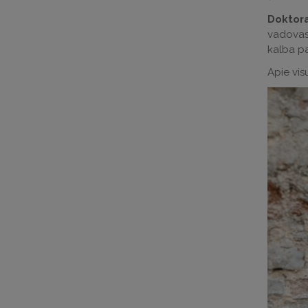
Doktora
vadovas 
kalba p
Apie vis