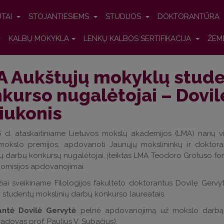
UTAI
STOJANTIESIEMS
STUDIJOS
DOKTORANTŪRA
KALBŲ MOKYKLA
LENKŲ KALBOS SERTIFIKACIJA
ŽEM
 Aukštųjų mokyklų stude
kurso nugalėtojai – Dovil
iukonis
 d. ataskaitiniame Lietuvos mokslų akademijos (LMA) narių vi
mokslo premijos, apdovanoti Jaunųjų mokslininkų ir doktora
ų darbų konkursų nugalėtojai, įteiktas LMA Teodoro Grotuso fondo
omisijos apdovanojimai.
iai sveikiname Filologijos fakulteto doktorantus Dovilę Gerv
studentų mokslinių darbų konkurso laureatais.
ntė Dovilė Gervytė
pelnė apdovanojimą už mokslo darbą
adovas prof. Paulius V. Subačius).