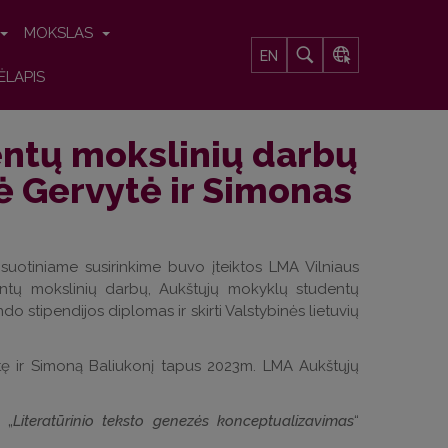
MOKSLAS
EN
ĖLAPIS
ntų mokslinių darbų
ė Gervytė ir Simonas
suotiniame susirinkime buvo įteiktos LMA Vilniaus
ntų mokslinių darbų, Aukštųjų mokyklų studentų
 stipendijos diplomas ir skirti Valstybinės lietuvių
ytę ir Simoną Baliukonį tapus 2023m. LMA Aukštųjų
 „
Literatūrinio teksto genezės konceptualizavimas
“