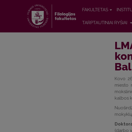
FAKULTETAS
INSTIT
TARPTAUTINIAI RYŠIAI
LMA
kon
Bal
Kovo 26
miesto 
mokslini
kalbos k
Nuoširdž
mokyklų 
Doktora
(darbo v