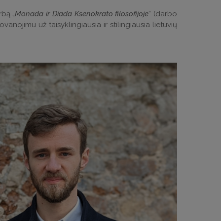
bą „
Monada ir Diada Ksenokrato filosofijoje
“ (darbo
anojimu už taisyklingiausia ir stilingiausia lietuvių