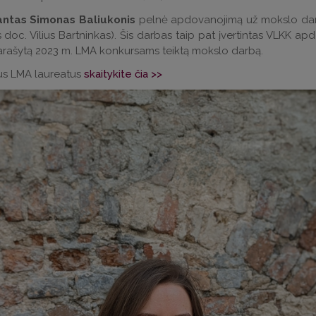
ntas Simonas Baliukonis
pelnė apdovanojimą už mokslo dar
doc. Vilius Bartninkas). Šis darbas taip pat įvertintas VLKK apdov
arašytą 2023 m. LMA konkursams teiktą mokslo darbą.
us LMA laureatus
skaitykite čia >>