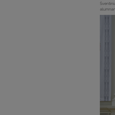
Šventini
alumnams