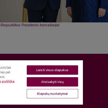
 Respublikos Prezidento kanceliarijai
 5, LT-01131 Vilnius
rinį bei
Leisti visus slapukus
Taip pat
 5) 268 7208 | El. paštas
studijos@flf.vu.lt
savo
 politika
usimai) tel. (0 5) 268 7207 | El. paštas
flf@flf.vu.lt
Atsisakyti visų
ps://www.flf.vu.lt/lsk
| El. paštas
andrius.apinis@flf.vu.lt
Slapukų nustatymai