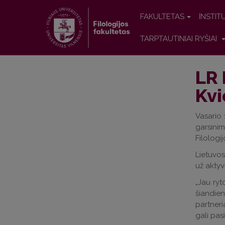
FAKULTETAS
INSTIT
TARPTAUTINIAI RYŠIAI
LR 
Kvi
Vasario 
garsinim
Filologi
Lietuvos
už aktyvi
„Jau ryt
šiandie
partneri
gali pas