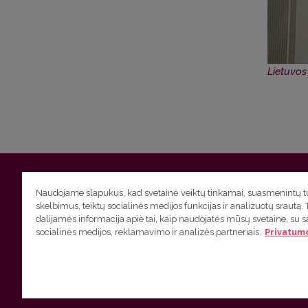
Lietuvos
Vilniaus universitetas
Filologijos fakultetas | Universiteto g.
Naudojame slapukus, kad svetainė veiktų tinkamai, suasmenintų tu
skelbimus, teiktų socialinės medijos funkcijas ir analizuotų srautą. 
Studijų skyriaus
(studijų ir tvarkaraščio klausimai) tel. (0
dalijamės informacija apie tai, kaip naudojatės mūsų svetaine, su 
socialinės medijos, reklamavimo ir analizės partneriais.
Privatumo
Administracijos
(personalo, auditorijų ir komunikacijos kla
Lietuvių kalbos kursų klausimai
tel. (0 5) 268 7214 |
htt
VU privatumo politika