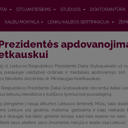
UTAI
STOJANTIESIEMS
STUDIJOS
DOKTORANTŪRA
KALBŲ MOKYKLA
LENKŲ KALBOS SERTIFIKACIJA
ŽEM
Prezidentės apdovanojimas
etkauskui
15 d. Lietuvos Respublikos Prezidentė Dalia Grybauskaitė už n
ą pasaulyje valstybės ordinais ir medaliais apdovanojo 100 Lie
jos fakulteto docentas dr. Mindaugas Kvietkauskas..
 Respublikos Prezidentė Dalia Grybauskaitė docentui įteikė Lie
us lietuvių literatūros ir kultūros tyrimus bei puoselėjimą,
oj įžengsime į naują atkurtos Lietuvos šimtmetį. Mūsų šalis skaič
ninė Lietuva yra girdima, matoma, gerbiama ir kaip niekada 
ai ir draugai, kai iškilo grėsmė išorėje, kad mes esame ne vieni.
itikėti savo ateitimi, savo žmonėmis, nes jūs ir esate visa Lietu