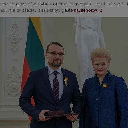
ame renginyje Valstybės ordinai ir medaliai įteikti taip pat 
. Apie tai plačiau pasiskaityti galite
naujienos.vu.lt