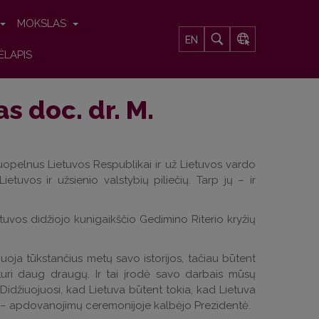
MOKSLAS
EN
ĖLAPIS
 doc. dr. M.
uopelnus Lietuvos Respublikai ir už Lietuvos vardo
tuvos ir užsienio valstybių piliečių. Tarp jų – ir
tuvos didžiojo kunigaikščio Gedimino Riterio kryžių
iuoja tūkstančius metų savo istorijos, tačiau būtent
turi daug draugų. Ir tai įrodė savo darbais mūsų
 Didžiuojuosi, kad Lietuva būtent tokia, kad Lietuva
va“, – apdovanojimų ceremonijoje kalbėjo Prezidentė.