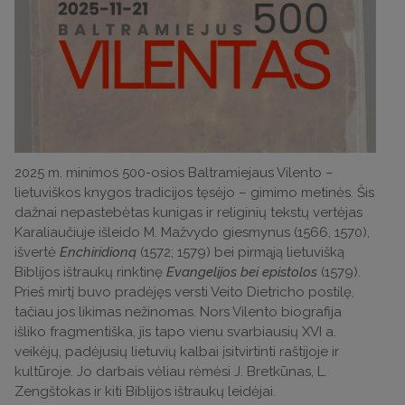
2025 m. minimos 500-osios Baltramiejaus Vilento –
lietuviškos knygos tradicijos tęsėjo – gimimo metinės. Šis
dažnai nepastebėtas kunigas ir religinių tekstų vertėjas
Karaliaučiuje išleido M. Mažvydo giesmynus (1566, 1570),
išvertė
Enchiridioną
(1572; 1579) bei pirmąją lietuvišką
Biblijos ištraukų rinktinę
Evangelijos bei epistolos
(1579).
Prieš mirtį buvo pradėjęs versti Veito Dietricho postilę,
tačiau jos likimas nežinomas. Nors Vilento biografija
išliko fragmentiška, jis tapo vienu svarbiausių XVI a.
veikėjų, padėjusių lietuvių kalbai įsitvirtinti raštijoje ir
kultūroje. Jo darbais vėliau rėmėsi J. Bretkūnas, L.
Zengštokas ir kiti Biblijos ištraukų leidėjai.