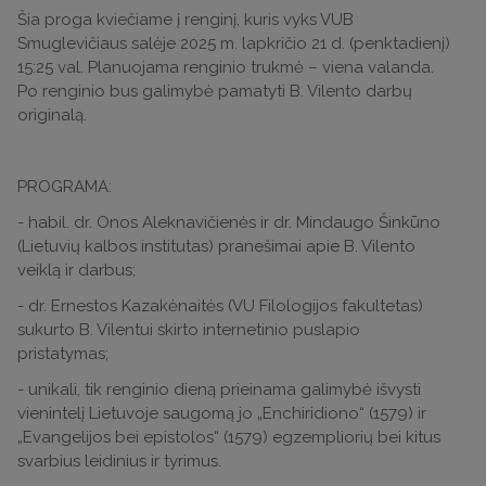
Šia proga kviečiame į renginį, kuris vyks VUB
Smuglevičiaus salėje 2025 m. lapkričio 21 d. (penktadienį)
15:25 val. Planuojama renginio trukmė – viena valanda.
Po renginio bus galimybė pamatyti B. Vilento darbų
originalą.
PROGRAMA:
- habil. dr. Onos Aleknavičienės ir dr. Mindaugo Šinkūno
(Lietuvių kalbos institutas) pranešimai apie B. Vilento
veiklą ir darbus;
- dr. Ernestos Kazakėnaitės (VU Filologijos fakultetas)
sukurto B. Vilentui skirto internetinio puslapio
pristatymas;
- unikali, tik renginio dieną prieinama galimybė išvysti
vienintelį Lietuvoje saugomą jo „Enchiridiono“ (1579) ir
„Evangelijos bei epistolos“ (1579) egzempliorių bei kitus
svarbius leidinius ir tyrimus.