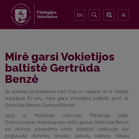
EN
Mirė garsi Vokietijos
baltistė Gertrūda
Benzė
Su liūdesiu pranešame, kad 2021 m. vasario 10 d. Halėje,
sulaukusi 87-erių, mirė garsi Vokietijos baltistė prof. dr.
Gertrūda Benzė (Gertrud Bense).
1933 m. Mažojoje Lietuvoje, Pilkalnyje (dab.
Dobrovolskas, Kaliningrado sritis) gimusi Gertrūda Benzė
po Antrojo pasaulinio karto atsidūrė Lietuvoje, kur
priglausta ūkininkų išmoko lietuvių kalbos. Vėliau