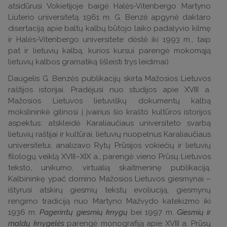
atsidūrusi Vokietijoje baigė Halės-Vitenbergo Martyno
Liuterio universitetą. 1961 m. G. Benzė apgynė daktaro
disertaciją apie baltų kalbų būtojo laiko padalyvio kilmę
ir Halės-Vitenbergo universitete dėstė iki 1993 m., taip
pat ir lietuvių kalbą, kurios kursui parengė mokomąją
lietuvių kalbos gramatiką (išleisti trys leidimai).
Daugelis G. Benzės publikacijų skirta Mažosios Lietuvos
raštijos istorijai. Pradėjusi nuo studijos apie XVIII a.
Mažosios Lietuvos lietuviškų dokumentų kalbą
mokslininkė gilinosi į įvairius šio krašto kultūros istorijos
aspektus: atskleidė Karaliaučiaus universiteto svarbą
lietuvių raštijai ir kultūrai, lietuvių nuopelnus Karaliaučiaus
universitetui, analizavo Rytų Prūsijos vokiečių ir lietuvių
filologų veiklą XVIII–XIX a., parengė vieno Prūsų Lietuvos
teksto, unikumo, virtualią skaitmeninę publikaciją.
Kalbininkę ypač domino Mažosios Lietuvos giesmynai –
ištyrusi atskirų giesmių tekstų evoliuciją, giesmynų
rengimo tradiciją nuo Martyno Mažvydo katekizmo iki
1936 m.
Pagerintų giesmių knygų
bei 1997 m.
Giesmių ir
maldų knygelės
parengė monografiją apie XVIII a. Prūsų