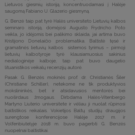
Lietuvos giesmių istoriją, koncentruodamasi į Halėje
saugomą Fabiano U. Glazerio giesmyną.
G. Benzė taip pat tyrė Halės universiteto Lietuvių kalbos
seminaro istoriją, domėjosi Augusto Frydricho Poto
veikla, jo idėjomis bei palikimo sklaida, jai artima buvo
Kristijono Donelaičio problematika. Baltistė tęsė ir
gramatinės lietuvių kalbos
sistemos tyrimus – pirmoji
lietuvių kalbotyroje tyrė klausiamuosius sakinius
nedialoginėje kalboje, taip pat buvo daugelio
lituanistikos veikalų recenzijų autorė.
Pasak G. Benzės mokinės prof. dr. Christianės Šiler
(Christiane Schiller), netekome ne tik produktyvios
mokslininkės, bet ir atsidavusios mentorės bei
nuoširdaus žmogaus. Dirbdama Halės-Vitenbergo
Martyno Liuterio universitete ir vėliau ji nuolat rūpinosi
baltistikos reikalais. Vokietijos Baltų studijų draugijos
surengtose konferencijose Halėje 2017 m. ir
Volfenbiutelyje 2018 m. buvo pagerbti G. Benzės
nuopelnai baltistikai.