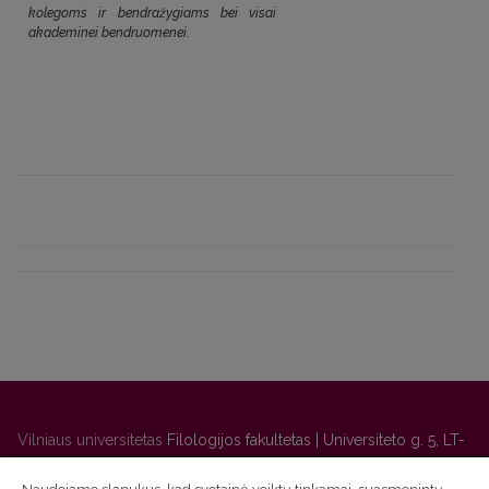
kolegoms ir bendražygiams bei visai
akademinei bendruomenei.
Vilniaus universitetas
Filologijos fakultetas | Universiteto g. 5, LT-
01131 Vilnius