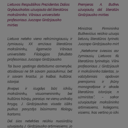
Lietuvos Respublikos Prezidentės Dalios
Premjeras A. Butkevičius
Grybauskaitės užuojauta dėl literatūros
užuojautą dėl literatūrologo
mokslininko, Vilniaus universiteto
Girdzijausko mirties
profesoriaus Juozapo Girdzijausko
mirties
Ministras Pirmininkas A
Butkevičius reiškia užuojautą 
Lietuva neteko vieno reikšmingiausių ir
lietuvių literatūros tyrinėtojo p
žymiausių XX amžiaus literatūros
Juozapo Girdzijausko mirties.
mokslininkų, ilgamečio Vilniaus
„Netekome šviesios asmenyb
universiteto Filologijos fakulteto
žymiausių Lietuvos filologų,
profesoriaus Juozapo Girdzijausko.
literatūros tyrinėtojo, Vilniaus u
Tai buvo ypatingo darbštumo asmenybė,
profesoriaus J. Girdzijausko. J
atsidavusi ne tik savam pašaukimui, bet
ir mokslininko talentas, įvertinta
ir savam kraštui, jo kalbai, kultūrai,
valstybiniais apdovanoji
istorijai.
premijomis ir įkūnytas į
monografijose ir akademinėje
Įkvėpęs ir išugdęs būrį iškilių
literatūros istorijoje, nieka
mokslininkų, visuomenininkų bei
užmirštas“, – sakoma p
kultūros kūrėjų, parašęs ne vieną unikalią
užuojautoje mokslininko gi
knygą, J. Girdzijauskas visada išliks
artimiesiems, kolegoms, st
puikus pavyzdys būsimoms filologų
visiems, kas vertino jo iškilius d
kartoms.
Dėl šios netekties reiškiu nuoširdžią
užuojautą J. Girdzijausko artimiesiems, jo