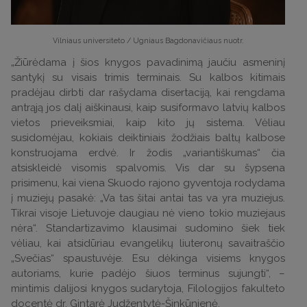
Vilniaus universiteto / Ugniaus Bagdonavičiaus nuotr.
„Žiūrėdama į šios knygos pavadinimą jaučiu asmeninį
santykį su visais trimis terminais. Su kalbos kitimais
pradėjau dirbti dar rašydama disertaciją, kai rengdama
antrąją jos dalį aiškinausi, kaip susiformavo latvių kalbos
vietos prieveiksmiai, kaip kito jų sistema. Vėliau
susidomėjau, kokiais deiktiniais žodžiais baltų kalbose
konstruojama erdvė. Ir žodis „variantiškumas“ čia
atsiskleidė visomis spalvomis. Vis dar su šypsena
prisimenu, kai viena Skuodo rajono gyventoja rodydama
į muziejų pasakė: „Va tas šitai antai tas va yra muziejus.
Tikrai visoje Lietuvoje daugiau nė vieno tokio muziejaus
nėra“. Standartizavimo klausimai sudomino šiek tiek
vėliau, kai atsidūriau evangelikų liuteronų savaitraščio
„Svečias“ spaustuvėje. Esu dėkinga visiems knygos
autoriams, kurie padėjo šiuos terminus sujungti“, –
mintimis dalijosi knygos sudarytoja,
Filologijos fakulteto
docentė dr. Gintarė Judžentytė-Šinkūnienė
.