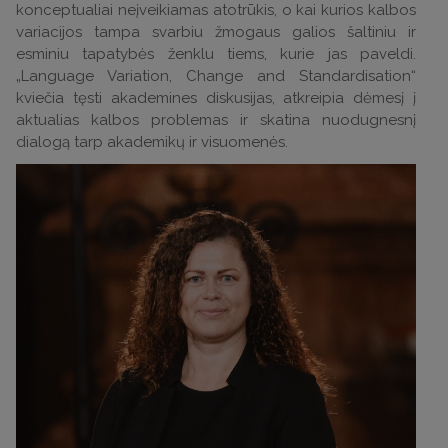
konceptualiai neįveikiamas atotrūkis, o kai kurios kalbos
variacijos tampa svarbiu žmogaus galios šaltiniu ir
esminiu tapatybės ženklu tiems, kurie jas paveldi.
„Language Variation, Change and Standardisation“
kviečia tęsti akademines diskusijas, atkreipia dėmesį į
aktualias kalbos problemas ir skatina nuodugnesnį
dialogą tarp akademikų ir visuomenės.