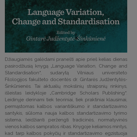
Džiaugiamės galėdami pranešti apie prieš kelias dienas
pasirodžiusią knygą „Language Variation, Change and
Standardisation
“
, sudarytą Vilniaus universiteto
Filologijos fakulteto docentės dr. Gintarės Judžentytės-
Šinkūnienės. Tai aktualių mokslinių straipsnių rinkinys,
išleistas leidykloje „Cambridge Scholars Publishing
“
.
Leidinyje derinami tiek teoriniai, tiek praktiniai klausimai,
permąstomas kalbos variantiškumo ir standartizavimo
santykis, siūloma nauja kalbos standartizavimo tyrimo
sistema, leidžianti peržengti tradicinės, normatyvinės
vienos kalbos sampratos ribas. Knygoje keliamos mintys,
kad tarp kalbos pokyčių ir standartizavimo egzistuoja