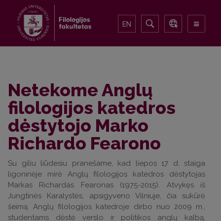
EN
Netekome Anglų
filologijos katedros
dėstytojo Marko
Richardo Fearono
Su giliu liūdesiu pranešame, kad liepos 17 d. staiga
ligoninėje mirė Anglų filologijos katedros dėstytojas
Markas Richardas Fearonas (1975-2015). Atvykęs iš
Jungtinės Karalystės, apsigyveno Vilniuje, čia sukūrė
šeimą. Anglų filologijos katedroje dirbo nuo 2009 m.,
studentams dėstė verslo ir politikos anglų kalbą,