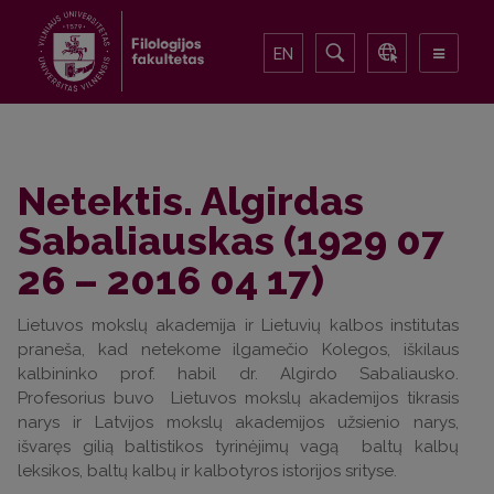
EN
Netektis. Algirdas
Sabaliauskas (1929 07
26 – 2016 04 17)
Lietuvos mokslų akademija ir Lietuvių kalbos institutas
praneša, kad netekome ilgamečio Kolegos, iškilaus
kalbininko prof. habil dr. Algirdo Sabaliausko.
Profesorius buvo Lietuvos mokslų akademijos tikrasis
narys ir Latvijos mokslų akademijos užsienio narys,
išvaręs gilią baltistikos tyrinėjimų vagą baltų kalbų
leksikos, baltų kalbų ir kalbotyros istorijos srityse.