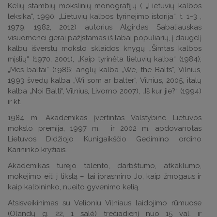
Kelių stambių mokslinių monografijų ( „Lietuvių kalbos
leksika“, 1990; „Lietuvių kalbos tyrinėjimo istorija“, t. 1–3 ,
1979, 1982, 2012) autorius Algirdas Sabaliauskas
visuomenei gerai pažįstamas iš labai populiarių, į daugelį
kalbų išverstų mokslo sklaidos knygų „Šimtas kalbos
mįslių“ (1970, 2001), „Kaip tyrinėta lietuvių kalba“ (1984);
„Mes baltai“ (1986; anglų kalba „We, the Balts“, Vilnius,
1993 švedų kalba „Wi som ar balter“, Vilnius, 2005, italų
kalba „Noi Balti“, Vilnius, Livorno 2007), „Iš kur jie?“ (1994)
ir kt.
1984 m. Akademikas įvertintas Valstybine Lietuvos
mokslo premija, 1997 m. ir 2002 m. apdovanotas
Lietuvos Didžiojo Kunigaikščio Gedimino ordino
Karininko kryžiais.
Akademikas turėjo talento, darbštumo, atkaklumo,
mokėjimo eiti į tikslą – tai įprasmino Jo, kaip žmogaus ir
kaip kalbininko, nueito gyvenimo kelią.
Atsisveikinimas su Velioniu Vilniaus laidojimo rūmuose
(Olandų g. 22, 1 salė) trečiadienį nuo 15 val. ir