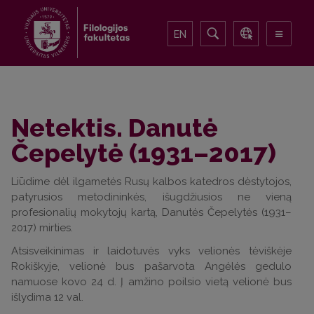
EN
Netektis. Danutė
Čepelytė (1931–2017)
Liūdime dėl ilgametės Rusų kalbos katedros dėstytojos,
patyrusios metodininkės, išugdžiusios ne vieną
profesionalių mokytojų kartą, Danutės Čepelytės (1931–
2017) mirties.
Atsisveikinimas ir laidotuvės vyks velionės tėviškėje
Rokiškyje, velionė bus pašarvota Angėlės gedulo
namuose kovo 24 d. Į amžino poilsio vietą velionė bus
išlydima 12 val.