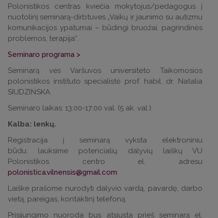
Polonistikos centras kviečia mokytojus/pedagogus į
nuotolinį seminarą-dirbtuves „Vaikų ir jaunimo su autizmu
komunikacijos ypatumai – būdingi bruožai, pagrindinės
problemos, terapija“.
Seminaro programa >
Seminarą ves Varšuvos universiteto Taikomosios
polonistikos instituto specialistė prof. habil. dr. Natalia
SIUDZIŃSKA.
Seminaro laikas: 13:00-17:00 val. (5 ak. val.).
Kalba: lenkų.
Registracija į seminarą vyksta elektroniniu
būdu: lauksime potencialių dalyvių laiškų VU
Polonistikos centro el. adresu
polonistica.vilnensis@gmail.com
Laiške prašome nurodyti dalyvio vardą, pavardę, darbo
vietą, pareigas, kontaktinį telefoną.
Prisijungimo nuoroda bus atsiųsta prieš seminarą el.