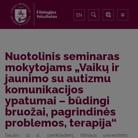
EN
Nuotolinis seminaras
mokytojams „Vaikų ir
jaunimo su autizmu
komunikacijos
ypatumai – būdingi
bruožai, pagrindinės
problemos, terapija“
Sausio 12 d., penktadienį, Vilniaus universiteto