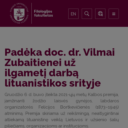
EN
Padėka doc. dr. Vilmai
Zubaitienei už
ilgametį darbą
lituanistikos srityje
Gruodžio 6 d. buvo įteikta 2021-ųjų metų Kalbos premija,
įamžinanti žodžio laisvės gynėjos, labdaros
organizatorės Felicijos Bortkevičienės (1873–1945)
atminimą. Premija skiriama už reikšmingą, neatlygintinai
atliekamą lituanistinę veiklą Lietuvos ir užsienio šalių
piliečiams, organizacijoms ar institucijoms.