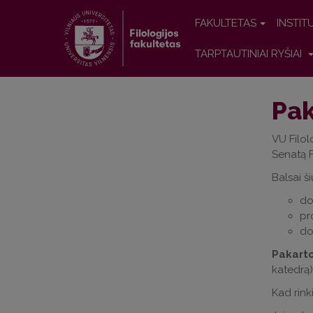
FAKULTETAS
INSTIT
TARPTAUTINIAI RYŠIAI
Pak
VU Filol
Senatą F
Balsai š
do
pr
do
Pakarto
katedrą)
Kad rinki