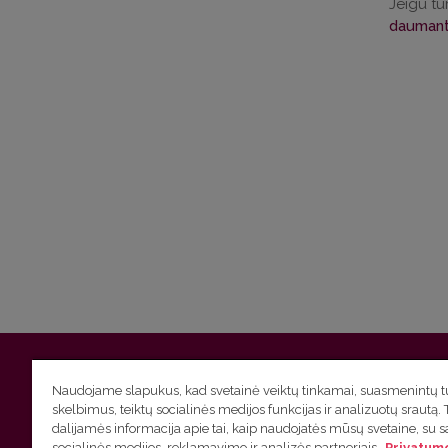
Jeigu tu
daumanta
Vilniaus universitetas
Filologijos fakultetas | Universiteto g.
Naudojame slapukus, kad svetainė veiktų tinkamai, suasmenintų tu
skelbimus, teiktų socialinės medijos funkcijas ir analizuotų srautą. 
Studijų skyriaus
(studijų ir tvarkaraščio klausimai) tel. (0
dalijamės informacija apie tai, kaip naudojatės mūsų svetaine, su 
socialinės medijos, reklamavimo ir analizės partneriais.
Privatumo