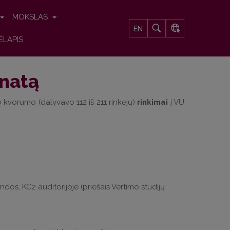
MOKSLAS
EN
ĖLAPIS
enatą
 kvorumo (dalyvavo 112 iš 211 rinkėjų)
rinkimai
į VU
ndos, KC2 auditorijoje (priešais Vertimo studijų