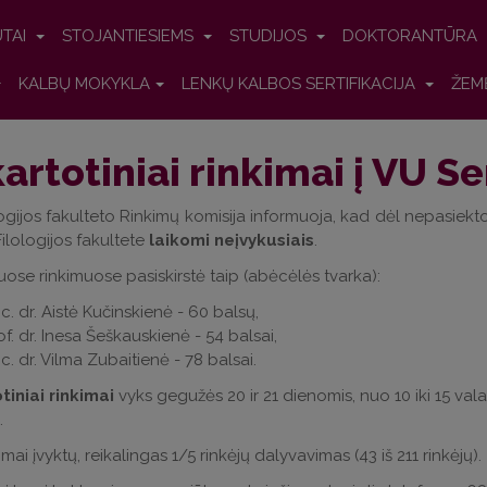
UTAI
STOJANTIESIEMS
STUDIJOS
DOKTORANTŪRA
KALBŲ MOKYKLA
LENKŲ KALBOS SERTIFIKACIJA
ŽEM
artotiniai rinkimai į VU S
ogijos fakulteto Rinkimų komisija informuoja, kad dėl nepasiekto
ilologijos fakultete
laikomi neįvykusiais
.
iuose rinkimuose pasiskirstė taip (abėcėlės tvarka):
c. dr. Aistė Kučinskienė - 60 balsų,
of. dr. Inesa Šeškauskienė - 54 balsai,
c. dr. Vilma Zubaitienė - 78 balsai.
tiniai rinkimai
vyks gegužės 20 ir 21 dienomis, nuo 10 iki 15 vala
.
mai įvyktų, reikalingas 1/5 rinkėjų dalyvavimas (43 iš 211 rinkėjų).