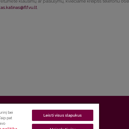
rėtumėte klausimų ar pasiūlymų, kviečiame kreiptis telefonu 06
s.katinas@flf.vu.lt
.
 5, LT-01131 Vilnius
rinį bei
Leisti visus slapukus
Taip pat
 5) 268 7208 | El. paštas
studijos@flf.vu.lt
savo
 politika