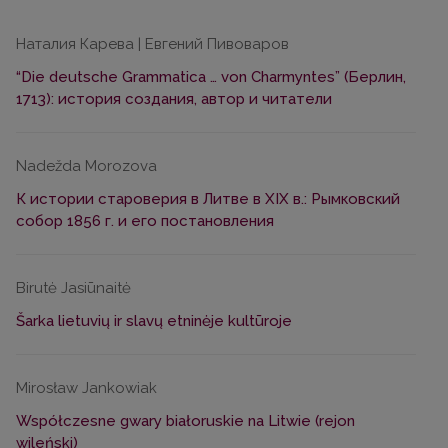
Наталия Карева | Евгений Пивоваров
“Die deutsche Grammatica … von Charmyntes” (Берлин,
1713): история создания, автор и читатели
Nadežda Morozova
К истории староверия в Литве в ХIХ в.: Рымковский
собор 1856 г. и его постановления
Birutė Jasiūnaitė
Šarka lietuvių ir slavų etninėje kultūroje
Mirosław Jankowiak
Współczesne gwary białoruskie na Litwie (rejon
wileński)