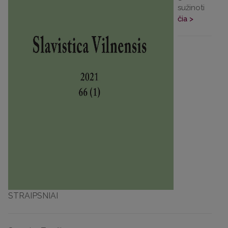
sužinoti
čia >
STRAIPSNIAI