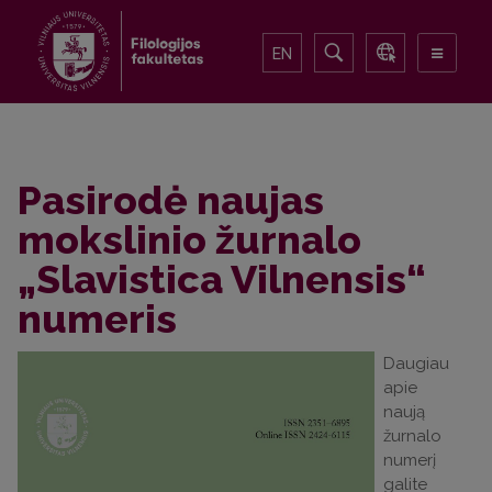
EN
Pasirodė naujas
mokslinio žurnalo
„Slavistica Vilnensis“
numeris
Daugiau
apie
naują
žurnalo
numerį
galite