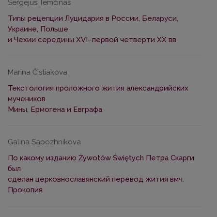
Sergejus Temčinas
Типы рецепции Луцидария в России, Беларуси,
Украине, Польше
и Чехии середины XVI–первой четверти XX вв.
Marina Čistiakova
Текстология проложного жития александрийских
мучеников
Мины, Ермогена и Евграфа
Galina Sapozhnikova
По какому изданию Żywotów Świętych Петра Скарги
был
сделан церковнославянский перевод жития вмч.
Прокопия