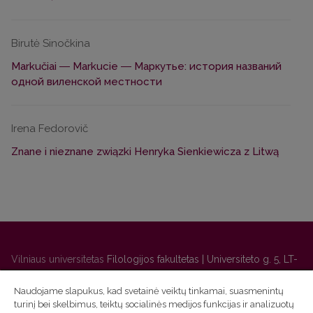
Birutė Sinočkina
Markučiai ― Markucie ― Маркутье: история названий
одной виленской местности
Irena Fedorovič
Znane i nieznane związki Henryka Sienkiewicza z Litwą
Vilniaus universitetas
Filologijos fakultetas | Universiteto g. 5, LT-
01131 Vilnius
Naudojame slapukus, kad svetainė veiktų tinkamai, suasmenintų
Studijų skyriaus
(studijų ir tvarkaraščio klausimai) tel. (0 5) 268
turinį bei skelbimus, teiktų socialinės medijos funkcijas ir analizuotų
7208 | El. paštas
studijos@flf.vu.lt