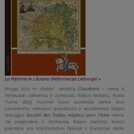
La Riforma in Lituania (Reformacija Lietuvoje)
>
Knygą 2021 m. išleido leidykla
Claudiana
– viena iš
seniausiai veikiančių ir žymiausių Italijos leidyklų, įkurta
Turine 1855, kuomet buvo suvienyta senos šiuo
pavadinimu veikusios spaustuvės ir akademinės Italijos
draugijos
Société des Traités religieux pour l'Italie
veikla.
Tai pagrindinė ir didžiausia Italijos leidykla, kurios
pakraipa yra krikščionybės Italijoje ir Europoje raida,