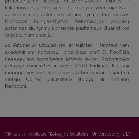
protestantizmo istorija. Krikščioniškosios minties ir
krikščionybės raidos tyrimai Italijoje yra lyderiaujantys ir
aukščiausiu lygiu plėtojami istoriniai tyrimai, tad Lietuvos
Didžiosios Kunigaikštystės Reformacijos procesų
aptarimas šių tyrimų kontekste pasitarnaus lituanistikos
tarptautiniam prestižui.
La Riforma in Lituania
yra atnaujintas ir tarptautiniam
akademiniam kontekstui pritaikytas prof. D. Pociūtės
monografijos
Nematomos tikrovės šviesa: Reformacijos
Lietuvoje asmenybės ir idėjos
(2017) leidimas. Itališkoji
monografijos redakcija parengta bendradarbiaujant su
vertėju, Udinės universiteto filologu dr. Emiliano
Ranocchi.
Vilniaus universitetas
Filologijos fakultetas | Universiteto g. 5, LT-