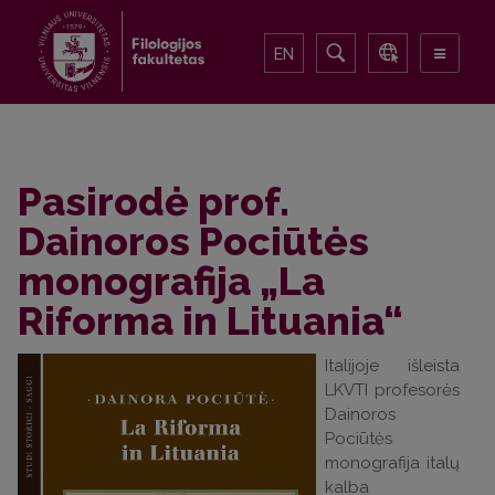
EN
Pasirodė prof.
Dainoros Pociūtės
monografija „La
Riforma in Lituania“
Italijoje išleista
LKVTI profesorės
Dainoros
Pociūtės
monografija italų
kalba