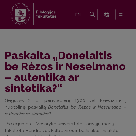
EN
Paskaita „Donelaitis
be Rėzos ir Neselmano
– autentika ar
sintetika?“
Gegužės 21 d., penktadienį, 13.00 val. kviečiame į
nuotolinę paskaitą
Donelaitis be Rėzos ir Neselmano –
autentika ar sintetika?
Prelegentas – Masaryko universiteto Laisvųjų menų
fakulteto Bendrosios kalbotyros ir baltistikos instituto