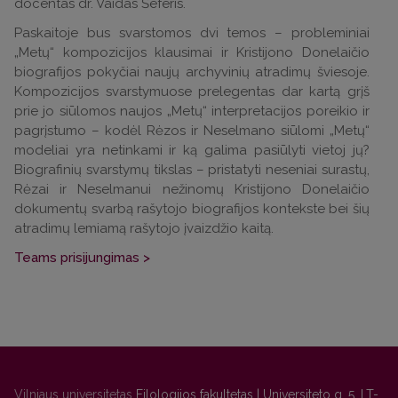
docentas dr. Vaidas Šeferis.
Paskaitoje bus svarstomos dvi temos – probleminiai
„Metų“ kompozicijos klausimai ir Kristijono Donelaičio
biografijos pokyčiai naujų archyvinių atradimų šviesoje.
Kompozicijos svarstymuose prelegentas dar kartą grįš
prie jo siūlomos naujos „Metų“ interpretacijos poreikio ir
pagrįstumo – kodėl Rėzos ir Neselmano siūlomi „Metų“
modeliai yra netinkami ir ką galima pasiūlyti vietoj jų?
Biografinių svarstymų tikslas – pristatyti neseniai surastų,
Rėzai ir Neselmanui nežinomų Kristijono Donelaičio
dokumentų svarbą rašytojo biografijos kontekste bei šių
atradimų lemiamą rašytojo įvaizdžio kaitą.
Teams prisijungimas >
Vilniaus universitetas
Filologijos fakultetas | Universiteto g. 5, LT-