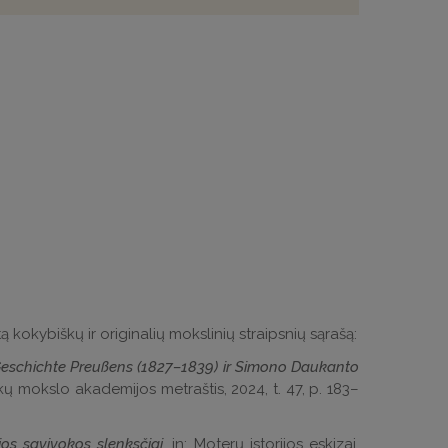
kokybiškų ir originalių mokslinių straipsnių sąrašą:
o Geschichte Preußens (1827–1839) ir Simono Daukanto
kų mokslo akademijos metraštis, 2024, t. 47, p. 183–
ios savivokos slenksčiai
, in: Moterų istorijos eskizai,