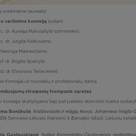
ą sveikiname laureatę!
o vertinimo komisiją
sudarė:
c. dr. Aurelija Mykolaitytė (pirmininkė),
c. dr. Jurgita Katkuvienė,
. Neringa Markevičienė,
f. dr. Brigita Speičytė,
ist. dr. Eleonora Terleckienė.
 Komisijai už nuoseklų ir profesionalų darbą.
duojamų straipsnių trumpasis sąrašas
o komisija skaitytojams taip pat pateikė abėcėlės tvarka sudarytą 
ma Bončkutė
,
Kraštovaizdis ir religijų kovos: Johanneso Voigt
UDĄ
Senowęs-Lëtuwiû Kalnienû ĩr Ƶámajtiû (1845), Lietuvių katali
.
da Gaidauskienė
,
Sofijos Kymantaitės-Čiurlionienės moteriškos