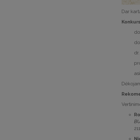
Dar kart
Konkurs
do
do
dr
pro
as
Dėkojame
Rekomen
Vertinim
Ro
B
211
Ni