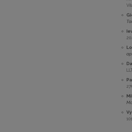
Vil
Gi
Ta
Ie
202
Lo
ap
Da
LLT
Pa
27
Mi
Mo
Vy
10