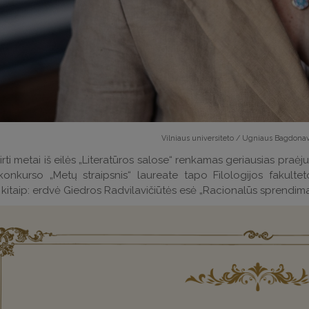
Vilniaus universiteto / Ugniaus Bagdonav
rti metai iš eilės „Literatūros salose“ renkamas geriausias praėjusi
konkurso „Metų straipsnis“
laureate tapo Filologijos fakulte
 kitaip: erdvė Giedros Radvilavičiūtės esė „Racionalūs sprendimai