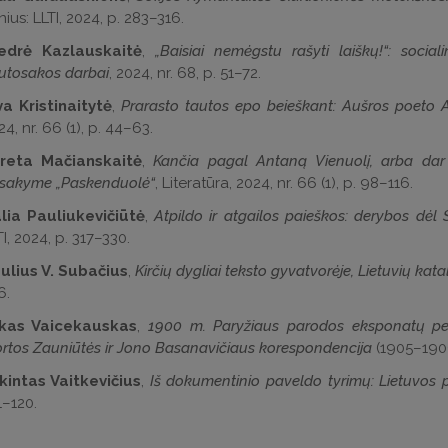
nius: LLTI, 2024, p. 283–316.
edrė Kazlauskaitė
,
„Baisiai nemėgstu rašyti laiškų!“: social
utosakos darbai
, 2024, nr. 68, p. 51–72.
va Kristinaitytė
,
Prarasto tautos epo beieškant: Aušros poeto And
4, nr. 66 (1), p. 44–63.
reta Mačianskaitė
,
Kančia pagal Antaną Vienuolį, arba dar
sakyme „Paskenduolė“
, Literatūra, 2024, nr. 66 (1), p. 98–116.
lia Pauliukevičiūtė
,
Atpildo ir atgailos paieškos: derybos dėl S
I, 2024, p. 317–330.
ulius V. Subačius
,
Kirčių dygliai teksto gyvatvorėje, Lietuvių ka
6.
kas Vaicekauskas
,
1900 m. Paryžiaus parodos eksponatų perd
rtos Zauniūtės ir Jono Basanavičiaus korespondencija
(1905–1909)
kintas Vaitkevičius
,
Iš dokumentinio paveldo tyrimų: Lietuvos p
1–120.