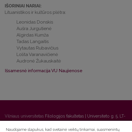
IŠORINIAI NARIAI:
Lituanistikos ir kultūros plėtra:
Leonidas Donskis
Aušra Jurgutienė
Algirdas Kumža
Tadas Langaitis
Vytautas Rubavičius
Lolita Varanavičienė
Audronė Žukauskaitė
Išsamesnė informacija VU Naujienose
Vilniaus universitetas
Filologijos fakultetas | Universiteto g. 5, LT-
01131 Vilnius
Naudojame slapukus, kad svetainė veiktų tinkamai, suasmenintų
Studijų skyriaus
(studijų ir tvarkaraščio klausimai) tel. (0 5) 268