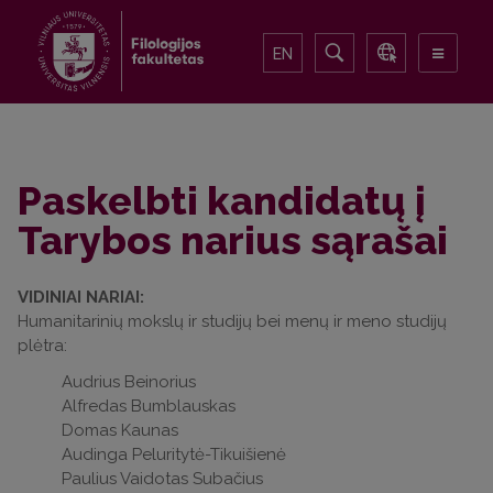
EN
Paskelbti kandidatų į
Tarybos narius sąrašai
VIDINIAI NARIAI:
Humanitarinių mokslų ir studijų bei menų ir meno studijų
plėtra:
Audrius Beinorius
Alfredas Bumblauskas
Domas Kaunas
Audinga Peluritytė-Tikuišienė
Paulius Vaidotas Subačius