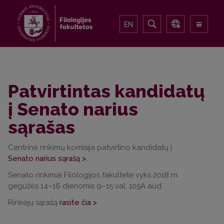
EN
Patvirtintas kandidatų
į Senato narius
sąrašas
Centrinė rinkimų komisija patvirtino kandidatų į
Senato narius sąrašą >
.
Senato rinkimai Filologijos fakultete vyks 2018 m.
gegužės 14–16 dienomis 9–15 val. 105A aud.
Rinkėjų sąrašą
rasite čia >