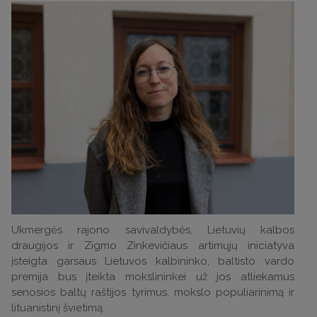
Ukmergės rajono savivaldybės, Lietuvių kalbos
draugijos ir Zigmo Zinkevičiaus artimųjų iniciatyva
įsteigta garsaus Lietuvos kalbininko, baltisto vardo
premija bus įteikta mokslininkei už jos atliekamus
senosios baltų raštijos tyrimus, mokslo populiarinimą ir
lituanistinį švietimą.