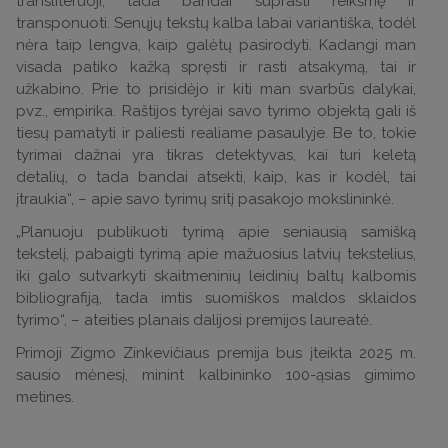
transliteruoji, tada bandai suprasti reikšmę ir
transponuoti. Senųjų tekstų kalba labai variantiška, todėl
nėra taip lengva, kaip galėtų pasirodyti. Kadangi man
visada patiko kažką spręsti ir rasti atsakymą, tai ir
užkabino. Prie to prisidėjo ir kiti man svarbūs dalykai,
pvz., empirika. Raštijos tyrėjai savo tyrimo objektą gali iš
tiesų pamatyti ir paliesti realiame pasaulyje. Be to, tokie
tyrimai dažnai yra tikras detektyvas, kai turi keletą
detalių, o tada bandai atsekti, kaip, kas ir kodėl, tai
įtraukia“, –
apie savo tyrimų sritį pasakojo mokslininkė.
„
Planuoju publikuoti tyrimą apie seniausią samišką
tekstelį, pabaigti tyrimą apie mažuosius latvių tekstelius,
iki galo sutvarkyti skaitmeninių leidinių baltų kalbomis
bibliografiją, tada imtis suomiškos maldos sklaidos
tyrimo
“, –
ateities planais dalijosi premijos laureatė.
Primoji Zigmo Zinkevičiaus premija bus įteikta 2025 m.
sausio mėnesį, minint kalbininko 100-ąsias gimimo
metines.