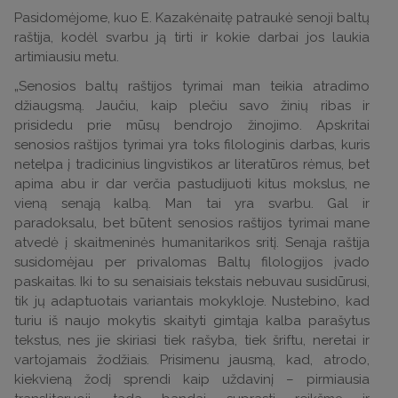
Pasidomėjome, kuo E. Kazakėnaitę patraukė senoji baltų
raštija, kodėl svarbu ją tirti ir kokie darbai jos laukia
artimiausiu metu.
„Senosios baltų raštijos tyrimai man teikia atradimo
džiaugsmą. Jaučiu, kaip plečiu savo žinių ribas ir
prisidedu prie mūsų bendrojo žinojimo. Apskritai
senosios raštijos tyrimai yra toks filologinis darbas, kuris
netelpa į tradicinius lingvistikos ar literatūros rėmus, bet
apima abu ir dar verčia pastudijuoti kitus mokslus, ne
vieną senąją kalbą. Man tai yra svarbu. Gal ir
paradoksalu, bet būtent senosios raštijos tyrimai mane
atvedė į skaitmeninės humanitarikos sritį.
Senąja raštija
susidomėjau per privalomas Baltų filologijos įvado
paskaitas. Iki to su senaisiais tekstais nebuvau susidūrusi,
tik jų adaptuotais variantais mokykloje. Nustebino, kad
turiu iš naujo mokytis skaityti gimtąja kalba parašytus
tekstus, nes jie skiriasi tiek rašyba, tiek šriftu, neretai ir
vartojamais žodžiais. Prisimenu jausmą, kad, atrodo,
kiekvieną žodį sprendi kaip uždavinį – pirmiausia