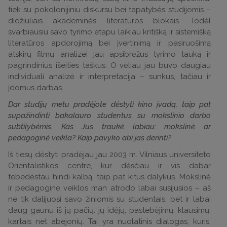
tiek su pokolonijiniu diskursu bei tapatybės studijomis –
didžiuliais akademinės literatūros blokais. Todėl
svarbiausiu savo tyrimo etapu laikiau kritišką ir sistemišką
literatūros apdorojimą bei įvertinimą ir pasiruošimą
atskirų filmų analizei jau apsibrėžus tyrimo lauką ir
pagrindinius išeities taškus. O vėliau jau buvo daugiau
individuali analizė ir interpretacija – sunkus, tačiau ir
įdomus darbas.
Dar studijų metu pradėjote dėstyti kino įvadą, taip pat
supažindinti bakalauro studentus su mokslinio darbo
subtilybėmis. Kas Jus traukė labiau: mokslinė ar
pedagoginė veikla? Kaip pavyko abi jas derinti?
Iš tiesų dėstyti pradėjau jau 2003 m. Vilniaus universiteto
Orientalistikos centre, kur dėsčiau ir vis dabar
tebedėstau hindi kalbą, taip pat kitus dalykus. Mokslinė
ir pedagoginė veiklos man atrodo labai susijusios – aš
ne tik dalijuosi savo žiniomis su studentais, bet ir labai
daug gaunu iš jų pačių: jų idėjų, pastebėjimų, klausimų,
kartais net abejonių. Tai yra nuolatinis dialogas, kuris,