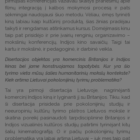
pirmąsias konferencijas važiavau skaityti pranešimų apie
filmų integraciją į kalbos mokymosi procesą ir pats
sėkmingai naudojausi šiuo metodu. Vėliau, ėmęs tyrinėti
kiną labiau kaip kultūrinį produktą, šias žinias pradėjau
taikyti ir rengdamas atitinkamus kursus. Domėjimasis kinu
taip pat prisidėjo ir prie įvairių renginių organizavimo –
mokslinių konferencijų, Indijos kino savaičių. Taigi tai
kartu ir mokslinė, ir pedagoginė, ir darbinė veikla.
Disertacijos objektas yra komercinis Britanijos ir Indijos
kinas bei jame konstruojamos tapatybės. Kur yra šio
tyrimo vieta mūsų šalies humanitarinių mokslų kontekste?
Kiek artima Lietuvai pokolonijinių tyrimų problematika?
Tai yra pirmoji disertacija Lietuvoje, nagrinėjanti
komercinį Indijos kiną ir lyginanti jį su Britanijos. Tikiu, kad
ši disertacija prisideda prie pokolonijinių studijų ir
neeuropinių kultūrų tyrimo plėtros Lietuvos moksle ir
skatina poreikį pasinaudoti tarpdisciplinine Britanijos ir
Indijos vizualinės kultūros studijų patirtimi tyrinėjant kitų
šalių kinematografiją. O ir pačių pokolonijinių tyrimų
problematika yra labai artima Lietuvai – juk mes taip pat