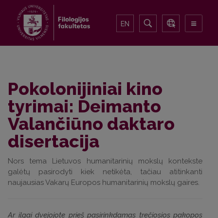
EN
Pokolonijiniai kino
tyrimai: Deimanto
Valančiūno daktaro
disertacija
Nors tema Lietuvos humanitarinių mokslų kontekste
galėtų pasirodyti kiek netikėta, tačiau atitinkanti
naujausias Vakarų Europos humanitarinių mokslų gaires.
Ar ilgai dvejojote prieš pasirinkdamas trečiosios pakopos