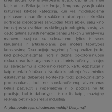
kinematografijoje. Iš svarbesnių išvadų galima paminėti
tai, kad tiek Britanija, tiek Indija į filmų naratyvus įtraukia
kultūrinės kitybės kategoriją, kuri yra modeliuojama
priklausomai nuo filmo sukūrimo laikotarpio ir išreiškia
skirtingas ideologines sanklodas. Nors abiejų šalių kino
industrijos yra veikiamos skirtingų ideologinių srovių, vis
dėlto galima surasti nemažai panašių taktinių naratyvinių
manevrų, susijusių su seksualumo, lyties ir rasės
klausimais ir artikuliuojamų per moters tapatybės
konstravimą. Disertacijoje nagrinėtų filmų analizė įrodė,
kad pokolonializmas, nors ir dažnai pokolonijiniuose
diskursuose traktuojamas kaip istorinis reiškinys, susijęs
su išsivadavimu iš kolonijinio režimo, kartu egzistuoja ir
kaip mentalinė būsena. Nuolatinis kolonijinės atminties
eskalavimas dabarties kontekste rodo pokolonializmo
procesualumą, bet ne substanciškumą, atverdamas
kelius pažvelgti į imperializmą ir jo poziciją ne tik
praeityje, bet ir dabartyje – ir ne tik kaip į muziejinę
relikviją, bet ir kaip į realią industriją.
Ar planuojate tęsti akademinę veiklą? Dėstymą?