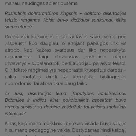
manau, naudingas abiem pusėms.
Paskutinis doktorantūros žingsnis – daktaro disertacijos
teksto rengimas. Kokie buvo didžiausi sunkumai, ištikę
šiame etape?
Greičiausiai kiekvienas doktorantas iš savo tyrimo nori
„išspausti“ kuo daugiau, o artėjant pabaigos link vis
atrodo, kad kažkas svarbaus dar liko nepasakyta,
nepaminėta. Taigi didžiausias paskutinio etapo
uždavinys – subalansuoti, perfiltruoti jau parašytą tekstą.
O ir teksto rengimas yra nepaprastai kruopštus darbas –
reikia nuolatos dirbti su korektūra, bibliografija,
nuorodomis. Tai atima tikrai daug laiko.
Ar Jūsų disertacijos tema „Tapatybės konstravimas
Britanijos ir Indijos kine: pokolonijinis aspektas“ buvo
artimai susijusi su darbine veikla? Ar tai veikiau mokslinis
interesas?
Kinas, kaip mano mokslinis interesas, visada buvo susijęs
ir su mano pedagogine veikla. Dėstydamas hindi kalbą į