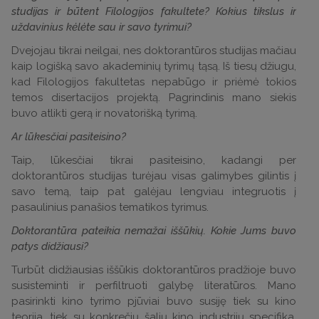
studijas ir būtent Filologijos fakultete? Kokius tikslus ir
uždavinius kėlėte sau ir savo tyrimui?
Dvejojau tikrai neilgai, nes doktorantūros studijas mačiau
kaip logišką savo akademinių tyrimų tąsą. Iš tiesų džiugu,
kad Filologijos fakultetas nepabūgo ir priėmė tokios
temos disertacijos projektą. Pagrindinis mano siekis
buvo atlikti gerą ir novatorišką tyrimą.
Ar lūkesčiai pasiteisino?
Taip, lūkesčiai tikrai pasiteisino, kadangi per
doktorantūros studijas turėjau visas galimybes gilintis į
savo temą, taip pat galėjau lengviau integruotis į
pasaulinius panašios tematikos tyrimus.
Doktorantūra pateikia nemažai iššūkių. Kokie Jums buvo
patys didžiausi?
Turbūt didžiausias iššūkis doktorantūros pradžioje buvo
susisteminti ir perfiltruoti galybę literatūros. Mano
pasirinkti kino tyrimo pjūviai buvo susiję tiek su kino
teorija, tiek su konkrečių šalių kino industrijų specifika,