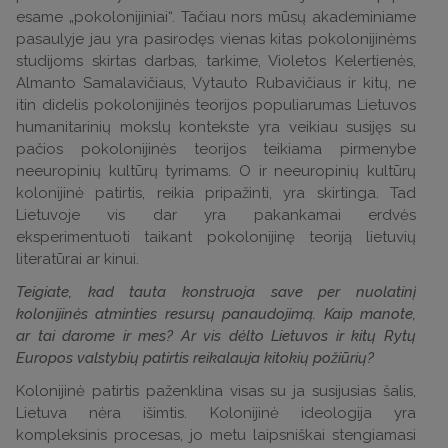
esame „pokolonijiniai“. Tačiau nors mūsų akademiniame
pasaulyje jau yra pasirodęs vienas kitas pokolonijinėms
studijoms skirtas darbas, tarkime, Violetos Kelertienės,
Almanto Samalavičiaus, Vytauto Rubavičiaus ir kitų, ne
itin didelis pokolonijinės teorijos populiarumas Lietuvos
humanitarinių mokslų kontekste yra veikiau susijęs su
pačios pokolonijinės teorijos teikiama pirmenybe
neeuropinių kultūrų tyrimams. O ir neeuropinių kultūrų
kolonijinė patirtis, reikia pripažinti, yra skirtinga. Tad
Lietuvoje vis dar yra pakankamai erdvės
eksperimentuoti taikant pokolonijinę teoriją lietuvių
literatūrai ar kinui.
Teigiate, kad tauta konstruoja save per nuolatinį
kolonijinės atminties resursų panaudojimą. Kaip manote,
ar tai darome ir mes? Ar vis dėlto Lietuvos ir kitų Rytų
Europos valstybių patirtis reikalauja kitokių požiūrių?
Kolonijinė patirtis paženklina visas su ja susijusias šalis,
Lietuva nėra išimtis. Kolonijinė ideologija yra
kompleksinis procesas, jo metu laipsniškai stengiamasi