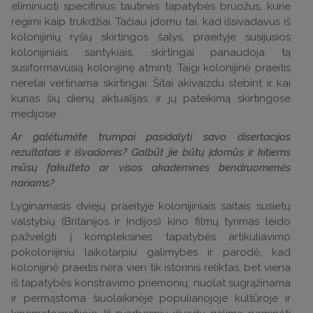
eliminuoti specifinius tautinės tapatybės bruožus, kurie
regimi kaip trukdžiai. Tačiau įdomu tai, kad išsivadavus iš
kolonijinių ryšių skirtingos šalys, praeityje susijusios
kolonijiniais santykiais, skirtingai panaudoja tą
susiformavusią kolonijinę atmintį. Taigi kolonijinė praeitis
neretai vertinama skirtingai. Šitai akivaizdu stebint ir kai
kurias šių dienų aktualijas, ir jų pateikimą skirtingose
medijose.
Ar galėtumėte trumpai pasidalyti savo disertacijos
rezultatais ir išvadomis? Galbūt jie būtų įdomūs ir kitiems
mūsų fakulteto ar visos akademinės bendruomenės
nariams?
Lyginamasis dviejų praeityje kolonijiniais saitais susietų
valstybių (Britanijos ir Indijos) kino filmų tyrimas leido
pažvelgti į kompleksines tapatybės artikuliavimo
pokolonijiniu laikotarpiu galimybes ir parodė, kad
kolonijinė praeitis nėra vien tik istorinis reliktas, bet viena
iš tapatybės konstravimo priemonių, nuolat sugrąžinama
ir permąstoma šiuolaikinėje populiariojoje kultūroje ir