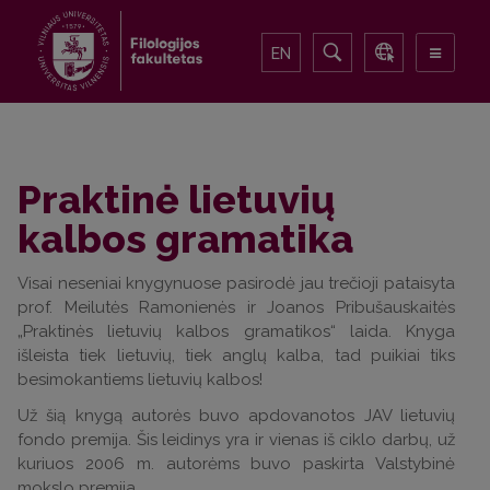
EN
Praktinė lietuvių
kalbos gramatika
Visai neseniai knygynuose pasirodė jau trečioji pataisyta
prof. Meilutės Ramonienės ir Joanos Pribušauskaitės
„Praktinės lietuvių kalbos gramatikos“ laida. Knyga
išleista tiek lietuvių, tiek anglų kalba, tad puikiai tiks
besimokantiems lietuvių kalbos!
Už šią knygą autorės buvo apdovanotos JAV lietuvių
fondo premija. Šis leidinys yra ir vienas iš ciklo darbų, už
kuriuos 2006 m. autorėms buvo paskirta Valstybinė
mokslo premija.